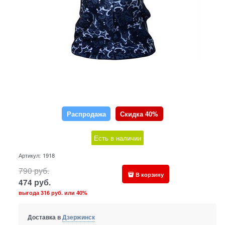
Распродажа
Скидка 40%
Есть в наличии
Артикул:
1918
790
руб.
В корзину
474
руб.
выгода
316 руб.
или
40%
Доставка в
Дзержинск