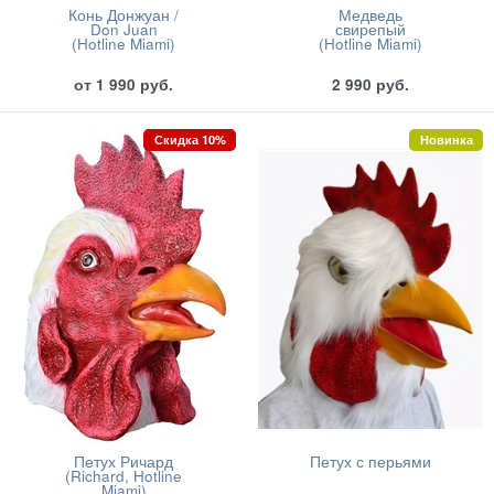
Конь Донжуан /
Медведь
Don Juan
свирепый
(Hotline Miami)
(Hotline Miami)
от
1 990
руб.
2 990
руб.
Скидка 10%
Новинка
Петух Ричард
Петух с перьями
(Richard, Hotline
Miami)