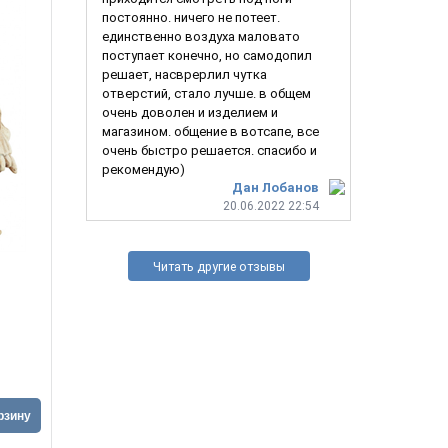
постоянно. ничего не потеет.
единственно воздуха маловато
поступает конечно, но самодопил
решает, насврерлил чутка
отверстий, стало лучше. в общем
очень доволен и изделием и
магазином. общение в вотсапе, все
очень быстро решается. спасибо и
рекомендую)
Дан Лобанов
20.06.2022 22:54
Читать другие отзывы
Luxury Skull
690
руб.
496,80
р
выгода
193,2
2 990
руб.
рзину