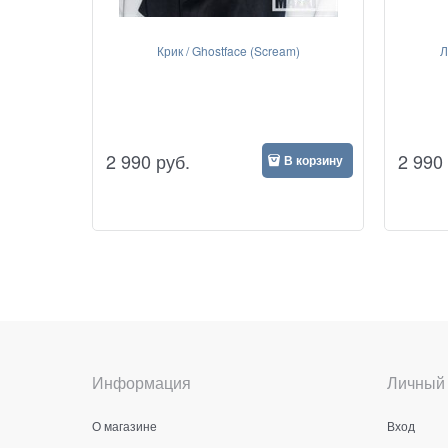
Крик / Ghostface (Scream)
Л
2 990
руб.
2 990
В корзину
Информация
Личный 
О магазине
Вход