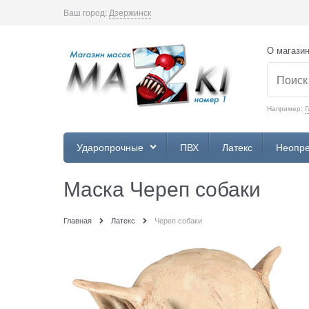
Ваш город:
Дзержинск
О магази
Например:
Г
Ударопрочные
ПВХ
Латекс
Неопр
Маска Череп собаки
Главная
Латекс
Череп собаки