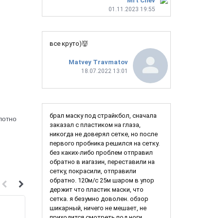
Mrt Chev
01.11.2023 19:55
все круто)👹
Matvey Travmatov
18.07.2022 13:01
брал маску под страйкбол, сначала
лотно
заказал с пластиком на глаза,
никогда не доверял сетке, но после
первого пробника решился на сетку.
без каких-либо проблем отправил
обратно в иагазин, переставили на
сетку, покрасили, отправили
обратно. 120м/с 25м шаром в упор
держит что пластик маски, что
сетка. я безумно доволен. обзор
шикарный, ничего не мешает, не
приходится смотреть под ноги