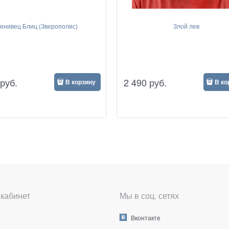
енивец Блиц (Зверополис)
Злой лев
руб.
2 490
руб.
В корзину
В ко
кабинет
Мы в соц. сетях
Вконтакте