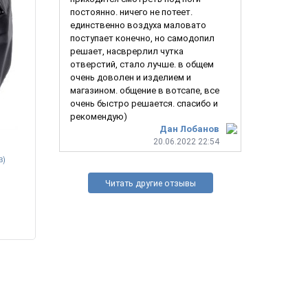
постоянно. ничего не потеет.
единственно воздуха маловато
поступает конечно, но самодопил
решает, насврерлил чутка
отверстий, стало лучше. в общем
очень доволен и изделием и
магазином. общение в вотсапе, все
очень быстро решается. спасибо и
рекомендую)
Дан Лобанов
20.06.2022 22:54
в)
Спартанец 2.0
Читать другие отзывы
4 990
руб.
1 490
ру