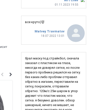
Mrt Chev
01.11.2023 19:55
все круто)👹
Matvey Travmatov
18.07.2022 13:01
исит
брал маску под страйкбол, сначала
заказал с пластиком на глаза,
никогда не доверял сетке, но после
первого пробника решился на сетку.
без каких-либо проблем отправил
обратно в иагазин, переставили на
сетку, покрасили, отправили
обратно. 120м/с 25м шаром в упор
держит что пластик маски, что
сетка. я безумно доволен. обзор
шикарный, ничего не мешает, не
приходится смотреть под ноги