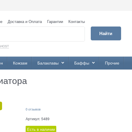
не
Доставка и Оплата
Гарантии
Контакты
Найти
GHOST
ен
Кожзам
Балаклавы
Баффы
Прочие
иатора
0 отзывов
Артикул:
5489
Есть в наличии