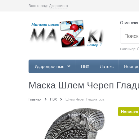
Ваш город:
Дзержинск
О магази
Например:
Ударопрочные
ПВХ
Латекс
Неопр
Маска Шлем Череп Глад
Главная
ПВХ
Шлем Череп Гладиатора
Новинка