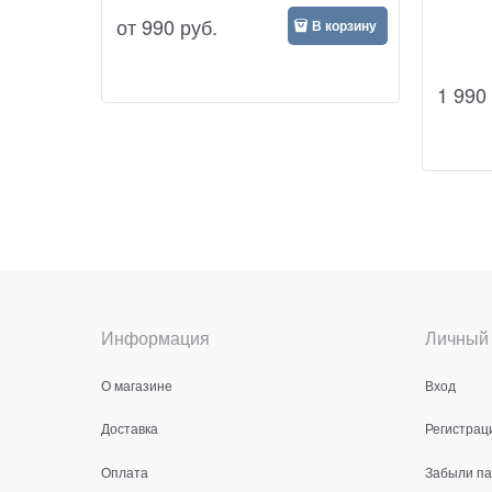
от
990
руб.
В корзину
1 990
Информация
Личный 
О магазине
Вход
Доставка
Регистрац
Оплата
Забыли п