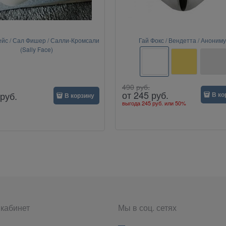
йс / Сал Фишер / Салли-Кромсали
Гай Фокс / Вендетта / Анониму
(Sally Face)
490
руб.
от
245
руб.
руб.
В ко
В корзину
выгода
245 руб.
или
50%
кабинет
Мы в соц. сетях