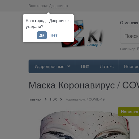
Ваш город:
Дзержинск
Ваш город - Дзержинск,
О магази
угадали?
Да
Нет
Например:
Ударопрочные
ПВХ
Латекс
Неопр
Маска Коронавирус / CO
Главная
ПВХ
Коронавирус / COVID-19
Новинка