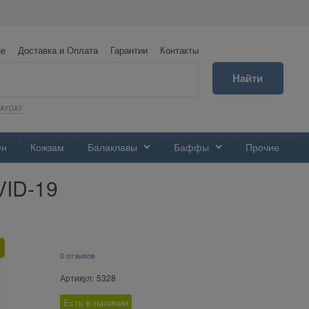
не
Доставка и Оплата
Гарантии
Контакты
Найти
PAYDAY
ен
Кожзам
Балаклавы
Баффы
Прочие
VID-19
0 отзывов
Артикул:
5328
Есть в наличии