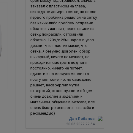
брал маску под страйкбол, сначала
заказал с пластиком на глаза,
никогда не доверял сетке, но после
первого пробника решился на сетку.
без каких-либо проблем отправил
обратно в иагазин, переставили на
сетку, покрасили, отправили
обратно. 120м/с 25м шаром в упор
держит что пластик маски, что
сетка. я безумно доволен. обзор
шикарный, ничего не мешает, не
приходится смотреть под ноги
постоянно. ничего не потеет.
единственно воздуха маловато
поступает конечно, но самодопил
решает, насврерлил чутка
отверстий, стало лучше. в общем
очень доволен и изделием и
Джокер (Vendetta Restyling)
Балаклава Г
магазином. общение в вотсапе, все
очень быстро решается. спасибо и
рекомендую)
Дан Лобанов
20.06.2022 22:54
990
руб.
2 490
ру
В корзину