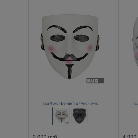
Гай Фокс / Вендетта / Анонимус
Га
2 690
руб.
4 990