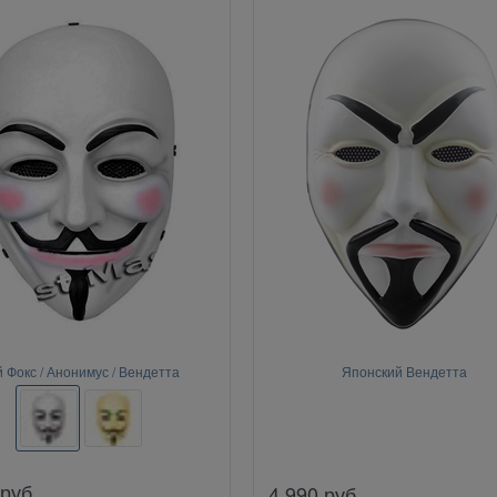
й Фокс / Анонимус / Вендетта
Японский Вендетта
руб.
4 990
руб.