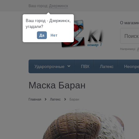
Ваш город:
Дзержинск
Ваш город - Дзержинск,
О магази
угадали?
Да
Нет
Например:
Д
Ударопрочные
ПВХ
Латекс
Неопр
Маска Баран
Главная
Латекс
Баран