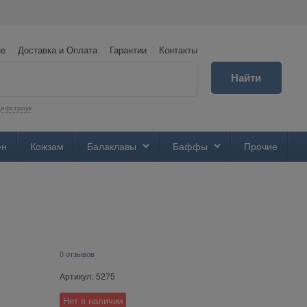
не
Доставка и Оплата
Гарантии
Контакты
Найти
ефстроук
ен
Кожзам
Балаклавы
Баффы
Прочие
0 отзывов
Артикул:
5275
Нет в наличии