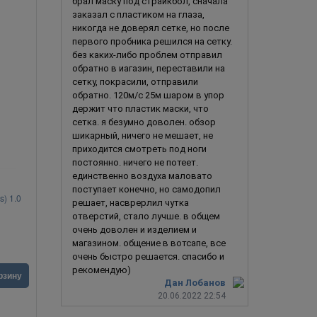
брал маску под страйкбол, сначала
заказал с пластиком на глаза,
никогда не доверял сетке, но после
первого пробника решился на сетку.
без каких-либо проблем отправил
обратно в иагазин, переставили на
сетку, покрасили, отправили
обратно. 120м/с 25м шаром в упор
держит что пластик маски, что
сетка. я безумно доволен. обзор
шикарный, ничего не мешает, не
приходится смотреть под ноги
постоянно. ничего не потеет.
единственно воздуха маловато
поступает конечно, но самодопил
) 1.0
Демон Они / Хання / Самурай 2.0
О
решает, насврерлил чутка
отверстий, стало лучше. в общем
очень доволен и изделием и
магазином. общение в вотсапе, все
очень быстро решается. спасибо и
рекомендую)
1 990
руб.
3 790
ру
В корзину
рзину
Дан Лобанов
20.06.2022 22:54