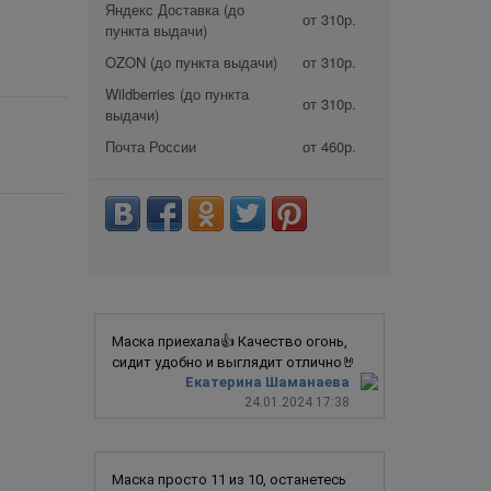
Яндекс Доставка (до
от 310р.
пункта выдачи)
OZON (до пункта выдачи)
от 310р.
Wildberries (до пункта
от 310р.
выдачи)
Почта России
от 460р.
Маска приехала👍 Качество огонь,
сидит удобно и выглядит отлично🤘
Екатерина Шаманаева
24.01.2024 17:38
Маска просто 11 из 10, останетесь