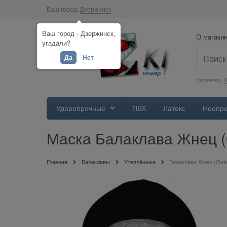
Ваш город:
Дзержинск
Ваш город - Дзержинск,
О магази
угадали?
Да
Нет
Например:
Г
Ударопрочные
ПВХ
Латекс
Неопр
Маска Балаклава Жнец (
Главная
Балаклавы
Утеплённые
Балаклава Жнец (Ove