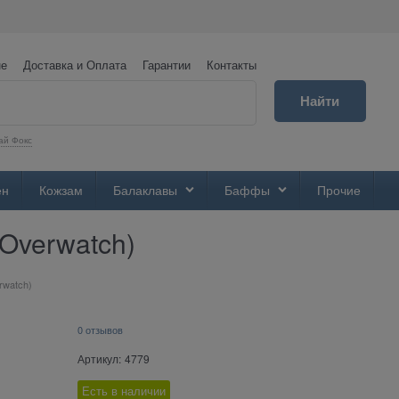
не
Доставка и Оплата
Гарантии
Контакты
Найти
ай Фокс
ен
Кожзам
Балаклавы
Баффы
Прочие
Overwatch)
rwatch)
0 отзывов
Артикул:
4779
Есть в наличии