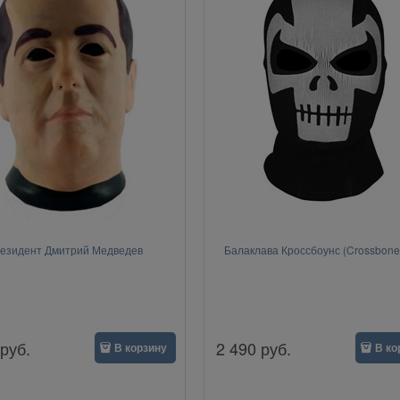
езидент Дмитрий Медведев
Балаклава Кроссбоунс (Crossbones
руб.
2 490
руб.
В корзину
В ко