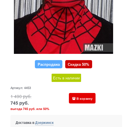
Распродажа
Скидка 50%
Есть в наличии
Артикул:
4453
1 490
руб.
В корзину
745
руб.
выгода
745 руб.
или
50%
Доставка в
Дзержинск