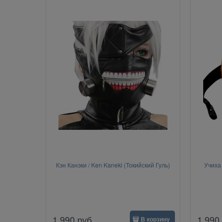
Кэн Канэки / Ken Kaneki (Токийский Гуль)
Учиха 
1 990
руб.
1 990
В корзину