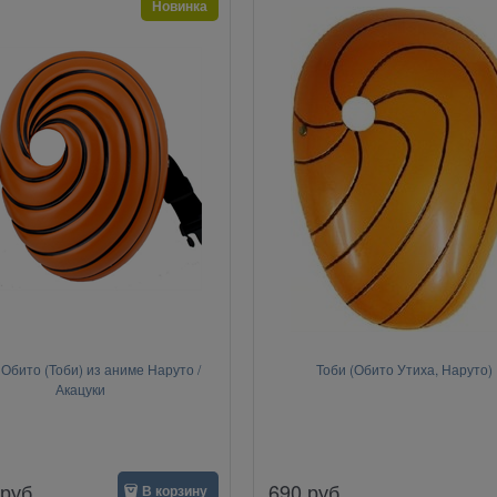
Новинка
Обито (Тоби) из аниме Наруто /
Тоби (Обито Утиха, Наруто)
Акацуки
руб.
690
руб.
В корзину