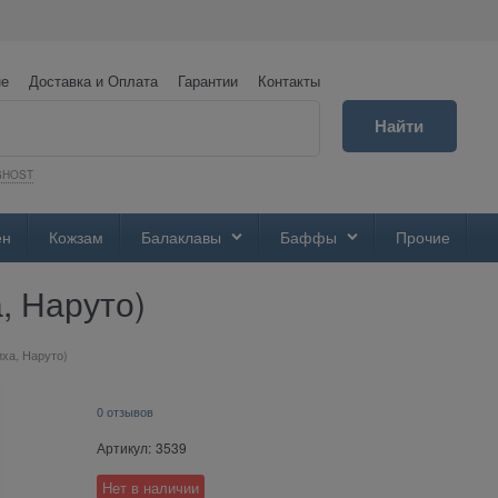
не
Доставка и Оплата
Гарантии
Контакты
Найти
GHOST
ен
Кожзам
Балаклавы
Баффы
Прочие
, Наруто)
иха, Наруто)
0 отзывов
Артикул:
3539
Нет в наличии