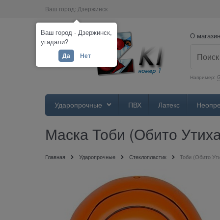
Ваш город:
Дзержинск
Ваш город - Дзержинск,
О магази
угадали?
Да
Нет
Например:
Ударопрочные
ПВХ
Латекс
Неопр
Маска Тоби (Обито Утиха
Главная
Ударопрочные
Стеклопластик
Тоби (Обито Ут