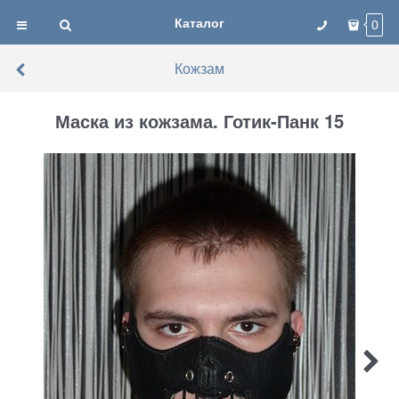
Каталог
0
Кожзам
Маска из кожзама. Готик-Панк 15