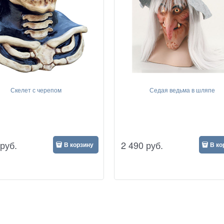
Скелет с черепом
Седая ведьма в шляпе
руб.
2 490
руб.
В корзину
В ко