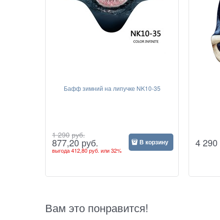
Бафф зимний на липучке NK10-35
1 290
руб.
4 290
877,20
руб.
В корзину
выгода
412,80 руб.
или
32%
Вам это понравится!