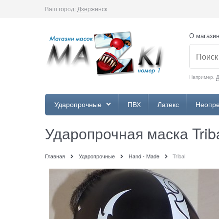
Ваш город:
Дзержинск
О магази
Например:
Д
Ударопрочные
ПВХ
Латекс
Неопр
Ударопрочная маска Trib
Главная
Ударопрочные
Hand - Made
Tribal