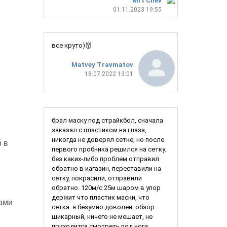
Mrt Chev
01.11.2023 19:55
все круто)👹
Matvey Travmatov
18.07.2022 13:01
брал маску под страйкбол, сначала
заказал с пластиком на глаза,
никогда не доверял сетке, но после
р в
первого пробника решился на сетку.
без каких-либо проблем отправил
обратно в иагазин, переставили на
сетку, покрасили, отправили
обратно. 120м/с 25м шаром в упор
держит что пластик маски, что
ами
сетка. я безумно доволен. обзор
шикарный, ничего не мешает, не
приходится смотреть под ноги