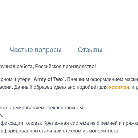
Частые вопросы
Отзывы
учная работа, Российское производство!
рном шутере "
Army of Two
". Внешним оформлением маски
рафии. Данный образец идеально подойдёт для
косплея
, иг
ы с армированием стекловолокном.
р.
фиксации головы. Крепежная система из 5 ремней и пряжк
ерфорированной стали или стеклом из монолитного