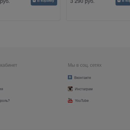
руб.
3 290
руб.
В корзину
В ко
кабинет
Мы в соц. сетях
Вконтакте
ия
Инстаграм
ароль?
YouTube