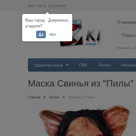
Ваш город:
Дзержинск
Ваш город - Дзержинск,
О магази
угадали?
Да
Нет
Например:
Ж
Ударопрочные
ПВХ
Латекс
Неопр
Маска Свинья из "Пилы"
Главная
Латекс
Свинья из "Пилы"