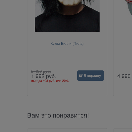
Кукла Билли (Пила)
2 490
руб.
4 990
1 992
руб.
В корзину
выгода
498 руб.
или
20%
Вам это понравится!