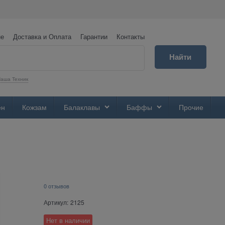
не
Доставка и Оплата
Гарантии
Контакты
Найти
аша Техник
ен
Кожзам
Балаклавы
Баффы
Прочие
0 отзывов
Артикул:
2125
Нет в наличии