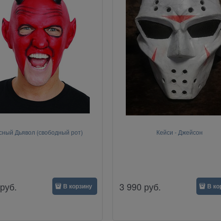
сный Дьявол (свободный рот)
Кейси - Джейсон
руб.
3 990
руб.
В корзину
В ко