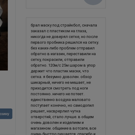
брал маску под страйкбол, сначала
заказал с пластиком на глаза,
никогда не доверял сетке, но после
первого пробника решился на сетку.
без каких-либо проблем отправил
обратно в иагазин, переставили на
сетку, покрасили, отправили
обратно. 120м/с 25м шаром в упор
держит что пластик маски, что
сетка. я безумно доволен. обзор
Гниющая смерть
шикарный, ничего не мешает, не
приходится смотреть под ноги
постоянно. ничего не потеет.
единственно воздуха маловато
поступает конечно, но самодопил
решает, насврерлил чутка
7 690
руб.
7 990
ру
рзину
В корзину
отверстий, стало лучше. в общем
очень доволен и изделием и
магазином. общение в вотсапе, все
очень быстро решается. спасибо и