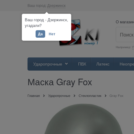
Ваш город:
Дзержинск
Ваш город - Дзержинск,
О магази
угадали?
Да
Нет
Например:
П
Ударопрочные
ПВХ
Латекс
Неопр
Маска Gray Fox
Главная
Ударопрочные
Стеклопластик
Gray Fox