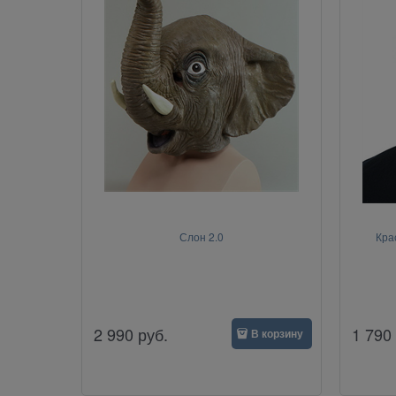
Слон 2.0
Кра
2 990
руб.
1 790
В корзину