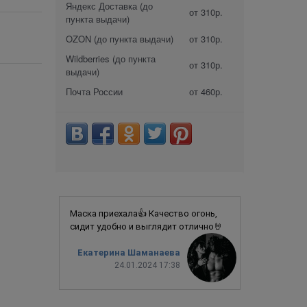
Яндекс Доставка (до
от 310р.
пункта выдачи)
OZON (до пункта выдачи)
от 310р.
Wildberries (до пункта
от 310р.
выдачи)
Почта России
от 460р.
Маска приехала👍 Качество огонь,
сидит удобно и выглядит отлично🤘
Екатерина Шаманаева
24.01.2024 17:38