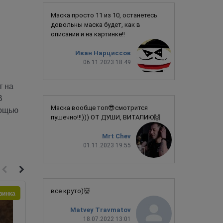
Маска просто 11 из 10, останетесь
довольны маска будет, как в
описании и на картинке!!
Иван Нарциссов
06.11.2023 18:49
т на
В
Маска вообще топ😎смотрится
мощью
пушечно!!!))) ОТ ДУШИ, ВИТАЛИЮ🙌
Mrt Chev
01.11.2023 19:55
все круто)👹
винка
Новинка
Matvey Travmatov
18.07.2022 13:01