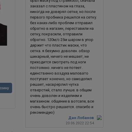
брал маску под страйкбол, сначала
заказал с пластиком на глаза,
никогда не доверял сетке, но после
первого пробника решился на сетку.
без каких-либо проблем отправил
обратно в иагазин, переставили на
сетку, покрасили, отправили
обратно. 120м/с 25м шаром в упор
держит что пластик маски, что
сетка. я безумно доволен. обзор
Старый Хокстон / Хьюстон / Old Hoxton
шикарный, ничего не мешает, не
(PAYDAY 2)
приходится смотреть под ноги
постоянно. ничего не потеет.
единственно воздуха маловато
поступает конечно, но самодопил
490
руб.
решает, насврерлил чутка
4 990
руб.
147
руб.
рзину
отверстий, стало лучше. в общем
выгода
343 р
очень доволен и изделием и
магазином. общение в вотсапе, все
очень быстро решается. спасибо и
рекомендую)
Дан Лобанов
20.06.2022 22:54