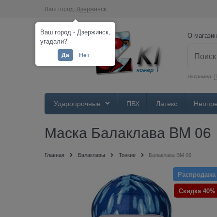
Ваш город:
Дзержинск
Ваш город - Дзержинск,
О магази
угадали?
Да
Нет
Например:
П
Ударопрочные
ПВХ
Латекс
Неопр
Маска Балаклава BM 06
Главная
Балаклавы
Тонкие
Балаклава BM 06
Распродажа
Скидка 40%