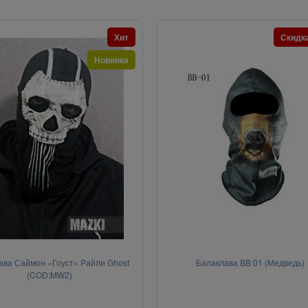
Хит
Скидк
Новинка
ава Саймон «Гоуст» Райли Ghost
Балаклава BB 01 (Медведь)
(COD:MW2)