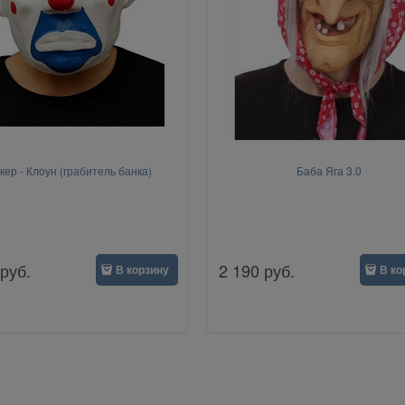
кер - Клоун (грабитель банка)
Баба Яга 3.0
руб.
2 190
руб.
В корзину
В ко