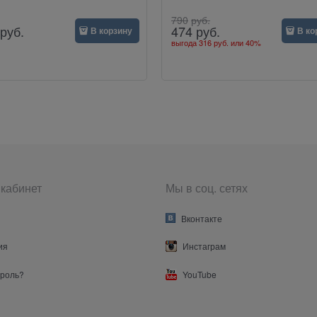
790
руб.
руб.
474
руб.
В корзину
В ко
выгода
316 руб.
или
40%
кабинет
Мы в соц. сетях
Вконтакте
ия
Инстаграм
ароль?
YouTube