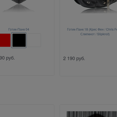
Готик-Панк 04
Готик-Панк 18 (Крис Фен / Chris F
Слипкнот / Slipknot)
90
руб.
2 190
руб.