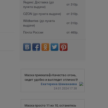
Яндекс Доставка (до
от 310р.
пункта выдачи)
OZON (до пункта выдачи)
от 310р.
Wildberries (до пункта
от 310р.
выдачи)
Почта России
от 460р.
Маска приехала👍 Качество огонь,
сидит удобно и выглядит отлично🤘
Екатерина Шаманаева
24.01.2024 17:38
Маска просто 11 из 10, останетесь