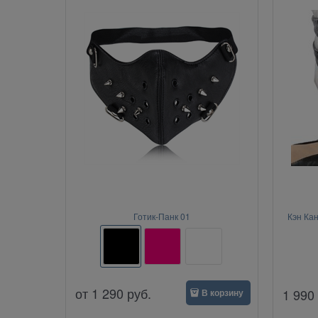
Готик-Панк 01
Кэн Кан
от
1 290
руб.
1 990
В корзину