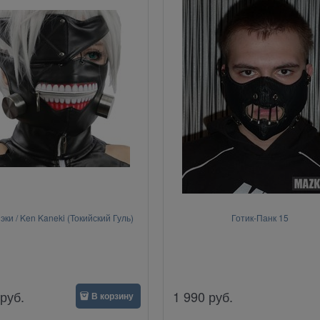
эки / Ken Kaneki (Токийский Гуль)
Готик-Панк 15
руб.
1 990
руб.
В корзину