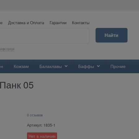
не
Доставка и Оплата
Гарантии
Контакты
Найти
ефстроук
ен
Кожзам
Балаклавы
Баффы
Прочие
-Панк 05
0 отзывов
Артикул:
1835-1
Нет в наличии