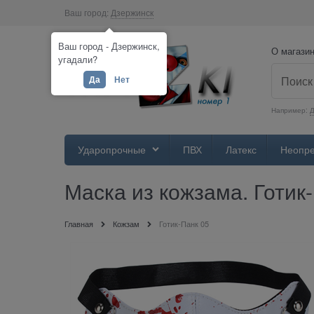
Ваш город:
Дзержинск
Ваш город - Дзержинск,
О магази
угадали?
Да
Нет
Например:
Д
Ударопрочные
ПВХ
Латекс
Неопр
Маска из кожзама. Готик
Главная
Кожзам
Готик-Панк 05