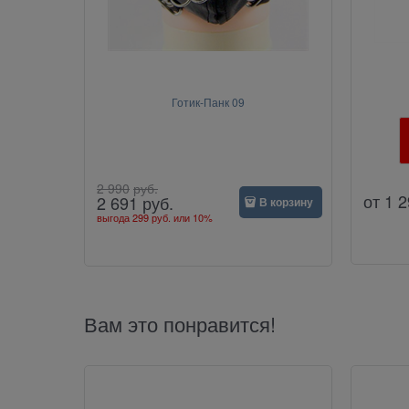
Готик-Панк 09
2 990
руб.
от
1 2
2 691
руб.
В корзину
выгода
299 руб.
или
10%
Вам это понравится!