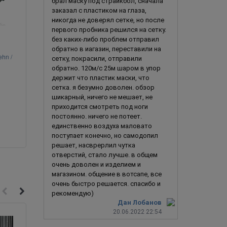
брал маску под страйкбол, сначала
заказал с пластиком на глаза,
никогда не доверял сетке, но после
первого пробника решился на сетку.
без каких-либо проблем отправил
обратно в иагазин, переставили на
ehn /
Готик-Панк 13
сетку, покрасили, отправили
обратно. 120м/с 25м шаром в упор
держит что пластик маски, что
сетка. я безумно доволен. обзор
шикарный, ничего не мешает, не
приходится смотреть под ноги
1 290
руб.
1 290
ру
В корзину
постоянно. ничего не потеет.
единственно воздуха маловато
поступает конечно, но самодопил
решает, насврерлил чутка
отверстий, стало лучше. в общем
очень доволен и изделием и
магазином. общение в вотсапе, все
очень быстро решается. спасибо и
рекомендую)
Дан Лобанов
20.06.2022 22:54