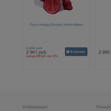
Петух Ричард (Richard, Hotline Miami)
3 290
руб.
2 990
2 961
руб.
В корзину
выгода
329 руб.
или
10%
Информация
Личный 