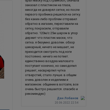
брал маску под страйкбол, сначала
заказал с пластиком на глаза,
никогда не доверял сетке, но после
первого пробника решился на сетку.
без каких-либо проблем отправил
обратно в иагазин, переставили на
сетку, покрасили, отправили
обратно. 120м/с 25м шаром в упор
держит что пластик маски, что
сетка. я безумно доволен. обзор
шикарный, ничего не мешает, не
приходится смотреть под ноги
постоянно. ничего не потеет.
единственно воздуха маловато
поступает конечно, но самодопил
решает, насврерлил чутка
отверстий, стало лучше. в общем
очень доволен и изделием и
магазином. общение в вотсапе, все
Баба Яга 2.0
очень быстро решается. спасибо и
рекомендую)
Дан Лобанов
20.06.2022 22:54