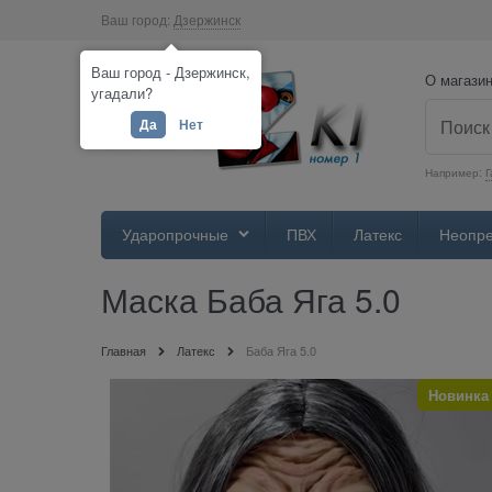
Ваш город:
Дзержинск
Ваш город - Дзержинск,
О магази
угадали?
Да
Нет
Например:
Г
Ударопрочные
ПВХ
Латекс
Неопр
Маска Баба Яга 5.0
Главная
Латекс
Баба Яга 5.0
Новинка