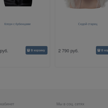
Клоун с бубенцами
Седой старец
руб.
2 790
руб.
В корзину
В ко
кабинет
Мы в соц. сетях