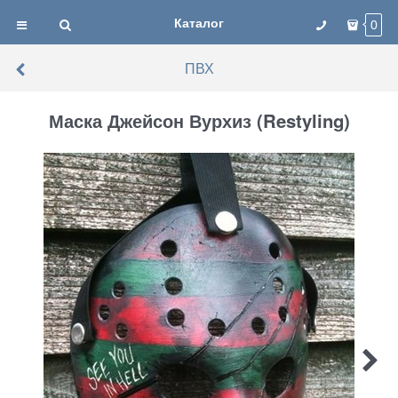
Каталог
0
ПВХ
Маска Джейсон Вурхиз (Restyling)