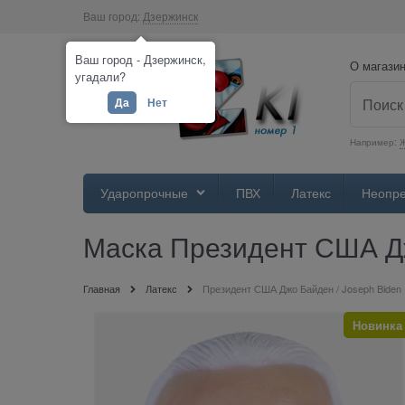
Ваш город:
Дзержинск
Ваш город - Дзержинск,
О магази
угадали?
Да
Нет
Например:
Ж
Ударопрочные
ПВХ
Латекс
Неопр
Маска Президент США Дж
Главная
Латекс
Президент США Джо Байден / Joseph Biden
Новинка