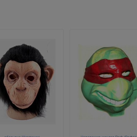
обезьяна Шимпанзе
Черепашка-ниндзя Раф (Рафаэ