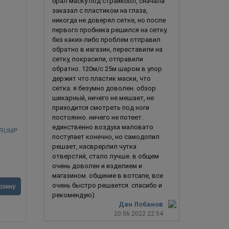
брал маску под страйкбол, сначала
заказал с пластиком на глаза,
никогда не доверял сетке, но после
первого пробника решился на сетку.
без каких-либо проблем отправил
обратно в иагазин, переставили на
сетку, покрасили, отправили
обратно. 120м/с 25м шаром в упор
держит что пластик маски, что
сетка. я безумно доволен. обзор
шикарный, ничего не мешает, не
приходится смотреть под ноги
постоянно. ничего не потеет.
единственно воздуха маловато
 TRUMP
Эрнесто Че Гевара
Пре
поступает конечно, но самодопил
решает, насврерлил чутка
отверстий, стало лучше. в общем
очень доволен и изделием и
магазином. общение в вотсапе, все
4 490
руб.
1 990
ру
очень быстро решается. спасибо и
рзину
В корзину
рекомендую)
Дан Лобанов
20.06.2022 22:54