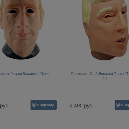
идент России Владимир Путин
Президент США Дональд Трамп /
2.0
руб.
2 490
руб.
В корзину
В ко