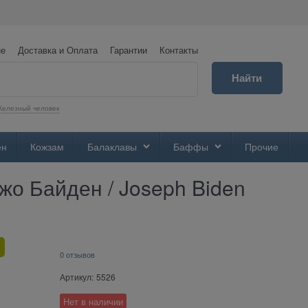
не
Доставка и Оплата
Гарантии
Контакты
Найти
елезный человек
ен
Кожзам
Балаклавы
Баффы
Прочие
о Байден / Joseph Biden
0 отзывов
Артикул:
5526
Нет в наличии