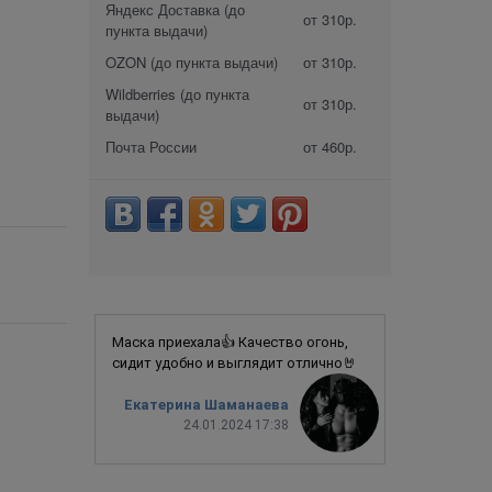
Яндекс Доставка (до
от 310р.
пункта выдачи)
OZON (до пункта выдачи)
от 310р.
Wildberries (до пункта
от 310р.
выдачи)
Почта России
от 460р.
Маска приехала👍 Качество огонь,
сидит удобно и выглядит отлично🤘
Екатерина Шаманаева
24.01.2024 17:38