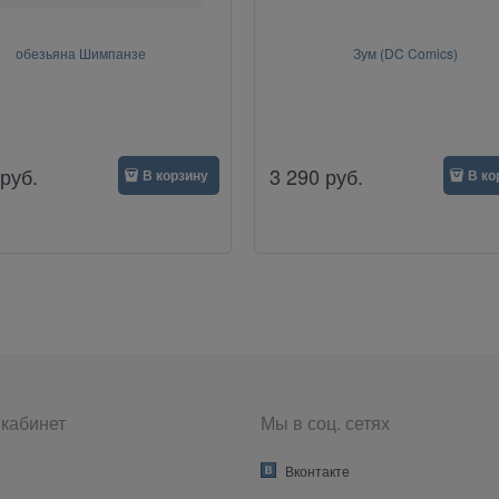
обезьяна Шимпанзе
Зум (DC Comics)
руб.
3 290
руб.
В корзину
В ко
кабинет
Мы в соц. сетях
Вконтакте