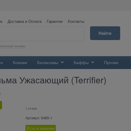
не
Доставка и Оплата
Гарантии
Контакты
Найти
елезный человек
ен
Кожзам
Балаклавы
Баффы
Прочие
ьма Ужасающий (Terrifier)
)
1 отзыв
Артикул:
5485-1
Есть в наличии