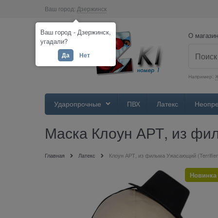
Ваш город:
Дзержинск
Ваш город - Дзержинск,
О магази
угадали?
Да
Нет
Например:
Ж
Ударопрочные
ПВХ
Латекс
Неопр
Маска Клоун АРТ, из фил
Главная
Латекс
Клоун АРТ, из фильма Ужасающий (Terrifier
Новинка