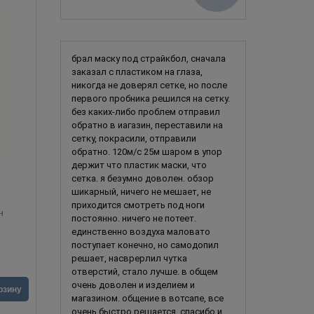
брал маску под страйкбол, сначала
заказал с пластиком на глаза,
никогда не доверял сетке, но после
первого пробника решился на сетку.
без каких-либо проблем отправил
обратно в иагазин, переставили на
сетку, покрасили, отправили
обратно. 120м/с 25м шаром в упор
держит что пластик маски, что
сетка. я безумно доволен. обзор
шикарный, ничего не мешает, не
приходится смотреть под ноги
н
Шут зловещий
Клоун АРТ, и
постоянно. ничего не потеет.
единственно воздуха маловато
поступает конечно, но самодопил
решает, насврерлил чутка
отверстий, стало лучше. в общем
очень доволен и изделием и
1 990
руб.
2 490
ру
рзину
В корзину
магазином. общение в вотсапе, все
очень быстро решается. спасибо и