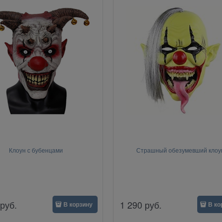
Клоун с бубенцами
Страшный обезумевший клоу
руб.
1 290
руб.
В корзину
В ко