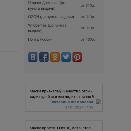
Яндекс Доставка (до
от 310р.
пункта выдачи)
OZON (до пункта выдачи)
от 310р.
Wildberries (до пункта
от 310р.
выдачи)
Почта России
от 460р.
Маска приехала👍 Качество огонь,
сидит удобно и выглядит отлично🤘
Екатерина Шаманаева
24.01.2024 17:38
Маска просто 11 из 10, останетесь