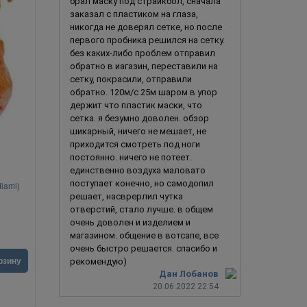
брал маску под страйкбол, сначала
заказал с пластиком на глаза,
никогда не доверял сетке, но после
первого пробника решился на сетку.
без каких-либо проблем отправил
обратно в иагазин, переставили на
сетку, покрасили, отправили
обратно. 120м/с 25м шаром в упор
держит что пластик маски, что
сетка. я безумно доволен. обзор
шикарный, ничего не мешает, не
приходится смотреть под ноги
постоянно. ничего не потеет.
единственно воздуха маловато
поступает конечно, но самодопил
iami)
Собака Сиба-Ину
Крольчих
решает, насврерлил чутка
отверстий, стало лучше. в общем
очень доволен и изделием и
магазином. общение в вотсапе, все
очень быстро решается. спасибо и
1 990
руб.
2 790
ру
рзину
В корзину
рекомендую)
Дан Лобанов
20.06.2022 22:54