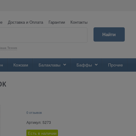
не
Доставка и Оплата
Гарантии
Контакты
Найти
аша Техник
ен
Кожзам
Балаклавы
Баффы
Прочие
ок
0 отзывов
Артикул:
5273
Есть в наличии