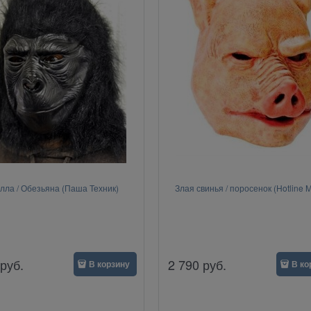
лла / Обезьяна (Паша Техник)
Злая свинья / поросенок (Hotline M
руб.
2 790
руб.
В корзину
В ко