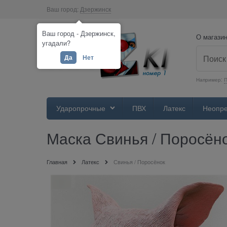
Ваш город:
Дзержинск
Ваш город - Дзержинск,
О магази
угадали?
Да
Нет
Например:
П
Ударопрочные
ПВХ
Латекс
Неопр
Маска Свинья / Поросён
Главная
Латекс
Свинья / Поросёнок