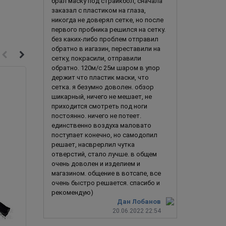
брал маску под страйкбол, сначала
заказал с пластиком на глаза,
никогда не доверял сетке, но после
первого пробника решился на сетку.
без каких-либо проблем отправил
обратно в иагазин, переставили на
сетку, покрасили, отправили
обратно. 120м/с 25м шаром в упор
держит что пластик маски, что
сетка. я безумно доволен. обзор
шикарный, ничего не мешает, не
приходится смотреть под ноги
постоянно. ничего не потеет.
единственно воздуха маловато
поступает конечно, но самодопил
решает, насврерлил чутка
отверстий, стало лучше. в общем
очень доволен и изделием и
магазином. общение в вотсапе, все
очень быстро решается. спасибо и
рекомендую)
Дан Лобанов
20.06.2022 22:54