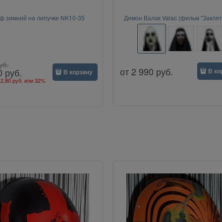
 зимний на липучке NK10-35
Демон Валак Valac (фильм "Заклят
"Проклятие монахини")
уб.
от
2 990
руб.
0
руб.
В ко
В корзину
2,80 руб.
или
32%