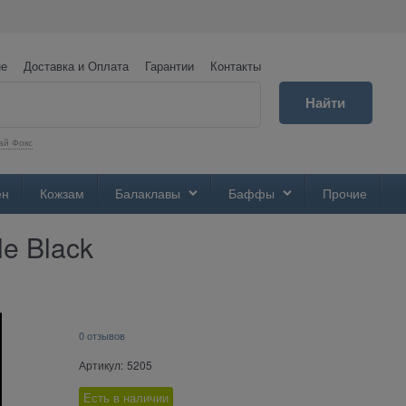
не
Доставка и Оплата
Гарантии
Контакты
Найти
ай Фокс
ен
Кожзам
Балаклавы
Баффы
Прочие
e Black
0 отзывов
Артикул:
5205
Есть в наличии