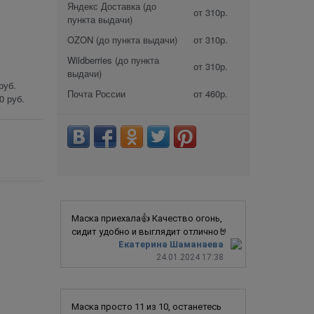
Яндекс Доставка (до
от 310р.
пункта выдачи)
OZON (до пункта выдачи)
от 310р.
Wildberries (до пункта
от 310р.
выдачи)
руб.
Почта России
от 460р.
0 руб.
Маска приехала👍 Качество огонь,
сидит удобно и выглядит отлично🤘
Екатерина Шаманаева
24.01.2024 17:38
Маска просто 11 из 10, останетесь