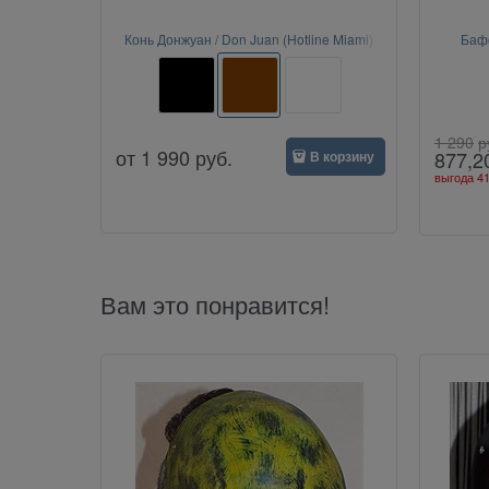
Конь Донжуан / Don Juan (Hotline Miami)
Бафф
1 290
р
от
1 990
руб.
877,2
В корзину
выгода
41
Вам это понравится!