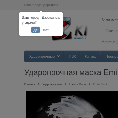
Ваш город:
Дзержинск
Ваш город - Дзержинск,
О магази
угадали?
Да
Нет
Например:
Г
Ударопрочные
ПВХ
Латекс
Неопр
Ударопрочная маска Emil
Главная
Ударопрочные
Hand - Made
Emile Black