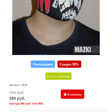
Распродажа
Скидка 50%
Есть в наличии
Артикул:
3575
790
руб.
В корзину
395
руб.
выгода
395 руб.
или
50%