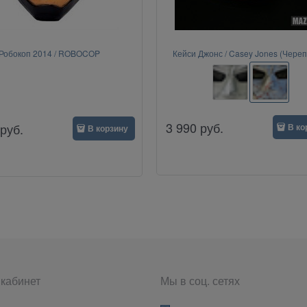
Робокоп 2014 / ROBOCOP
Кейси Джонс / Casey Jones (Чере
ниндзя, TMNT)
3 990
руб.
руб.
В ко
В корзину
кабинет
Мы в соц. сетях