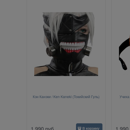
Кэн Канэки / Ken Kaneki (Токийский Гуль)
Учиха 
1 990
руб.
1 990
В корзину