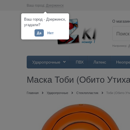
Ваш город:
Дзержинск
Ваш город - Дзержинск,
О магази
угадали?
Да
Нет
Например:
Д
Ударопрочные
ПВХ
Латекс
Неопр
Маска Тоби (Обито Утиха
Главная
Ударопрочные
Стеклопластик
Тоби (Обито Ут