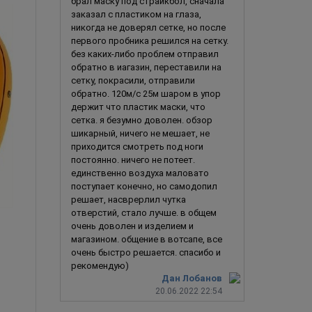
брал маску под страйкбол, сначала
заказал с пластиком на глаза,
никогда не доверял сетке, но после
первого пробника решился на сетку.
без каких-либо проблем отправил
обратно в иагазин, переставили на
сетку, покрасили, отправили
обратно. 120м/с 25м шаром в упор
держит что пластик маски, что
сетка. я безумно доволен. обзор
шикарный, ничего не мешает, не
приходится смотреть под ноги
постоянно. ничего не потеет.
единственно воздуха маловато
поступает конечно, но самодопил
решает, насврерлил чутка
отверстий, стало лучше. в общем
очень доволен и изделием и
Пустой (Ичиго Куросаки, Блич)
Х
магазином. общение в вотсапе, все
очень быстро решается. спасибо и
рекомендую)
Дан Лобанов
20.06.2022 22:54
2 790
руб.
4 990
ру