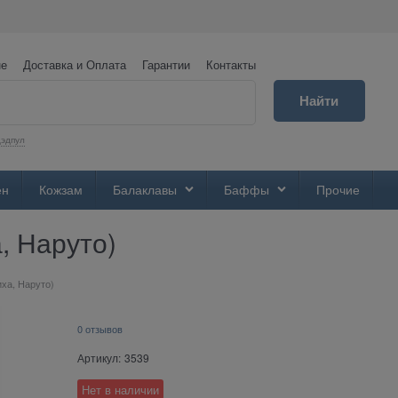
не
Доставка и Оплата
Гарантии
Контакты
Найти
эдпул
ен
Кожзам
Балаклавы
Баффы
Прочие
, Наруто)
иха, Наруто)
0 отзывов
Артикул:
3539
Нет в наличии