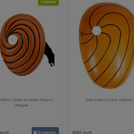
Новинка
Обито (Тоби) из аниме Наруто /
Тоби (Обито Утиха, Наруто)
Акацуки
руб.
690
руб.
В корзину