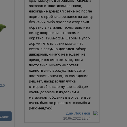
брал маску под страйкбол, сначала
заказал с пластиком на глаза,
никогда не доверял сетке, но после
первого пробника решился на сетку.
без каких-либо проблем отправил
обратно в иагазин, переставили на
сетку, покрасили, отправили
обратно. 120м/с 25м шаром в упор
держит что пластик маски, что
сетка. я безумно доволен. обзор
шикарный, ничего не мешает, не
приходится смотреть под ноги
постоянно. ничего не потеет.
единственно воздуха маловато
поступает конечно, но самодопил
решает, насврерлил чутка
2.0
Чубакка
Имперский 
отверстий, стало лучше. в общем
очень доволен и изделием и
магазином. общение в вотсапе, все
очень быстро решается. спасибо и
рекомендую)
Дан Лобанов
3 190
руб.
5 990
ру
рзину
В корзину
20.06.2022 22:54