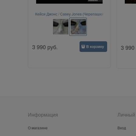
Кейси Джонс / Casey Jones (Черепашки
ниндзя, TMNT)
3 990
руб.
3 990
В корзину
Информация
Личный 
О магазине
Вход