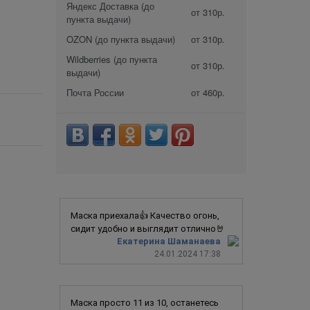
Яндекс Доставка (до
от 310р.
пункта выдачи)
OZON (до пункта выдачи)
от 310р.
Wildberries (до пункта
от 310р.
выдачи)
Почта России
от 460р.
Маска приехала👍 Качество огонь,
сидит удобно и выглядит отлично🤘
Екатерина Шаманаева
24.01.2024 17:38
Маска просто 11 из 10, останетесь