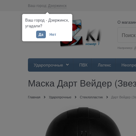
Ваш город:
Дзержинск
Ваш город - Дзержинск,
О магази
угадали?
Да
Нет
Например:
Ударопрочные
ПВХ
Латекс
Неопр
Маска Дарт Вейдер (Звез
Главная
Ударопрочные
Стеклопластик
Дарт Вейдер (З