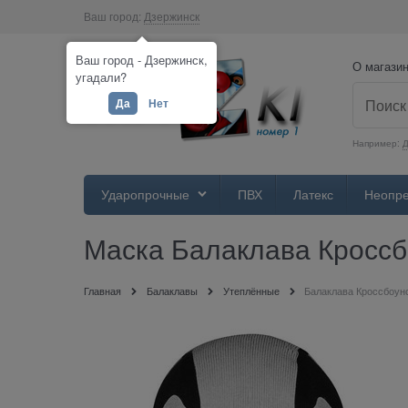
Ваш город:
Дзержинск
Ваш город - Дзержинск,
О магази
угадали?
Да
Нет
Например:
Ударопрочные
ПВХ
Латекс
Неопр
Маска Балаклава Кроссбо
Главная
Балаклавы
Утеплённые
Балаклава Кроссбоунс