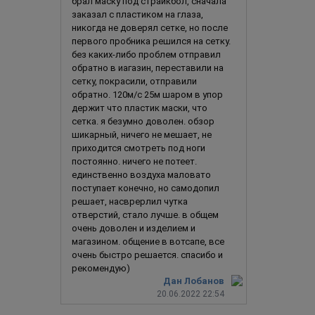
брал маску под страйкбол, сначала
заказал с пластиком на глаза,
никогда не доверял сетке, но после
первого пробника решился на сетку.
без каких-либо проблем отправил
обратно в иагазин, переставили на
сетку, покрасили, отправили
обратно. 120м/с 25м шаром в упор
держит что пластик маски, что
сетка. я безумно доволен. обзор
шикарный, ничего не мешает, не
приходится смотреть под ноги
постоянно. ничего не потеет.
единственно воздуха маловато
поступает конечно, но самодопил
решает, насврерлил чутка
отверстий, стало лучше. в общем
очень доволен и изделием и
магазином. общение в вотсапе, все
очень быстро решается. спасибо и
рекомендую)
Дан Лобанов
20.06.2022 22:54