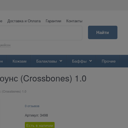
не
Доставка и Оплата
Гарантии
Контакты
Найти
Джейсон
ен
Кожзам
Балаклавы
Баффы
Прочие
унс (Crossbones) 1.0
 (Crossbones) 1.0
0 отзывов
Артикул:
3498
Есть в наличии