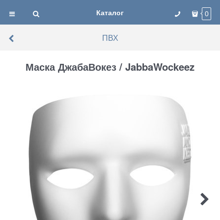
Каталог
0
ПВХ
Маска ДжабаВокез / JabbaWockeez