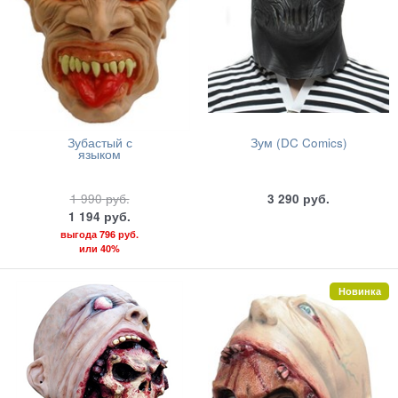
Зубастый с
Зум (DC Comics)
языком
1 990
руб.
3 290
руб.
1 194
руб.
выгода
796 руб.
или
40%
Новинка