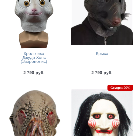
Крольчиха
Крыса
Джуди Хопс
(Зверополис)
2 790
руб.
2 790
руб.
Скидка 20%