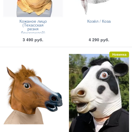
Кожаное лицо
Козёл / Коза
(Техасская
резня
бензопилой)
3 490
руб.
4 290
руб.
Новинка