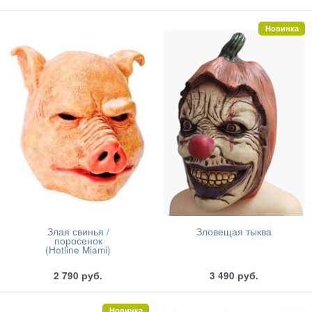
Новинка
Злая свинья /
Зловещая тыква
поросенок
(Hotline Miami)
2 790
руб.
3 490
руб.
Новинка