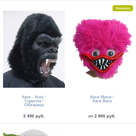
Новинка
Кинг - Конг /
Киси Миси /
Горилла /
Хаги Ваги
Обезьяна
2 490
руб.
от
2 990
руб.