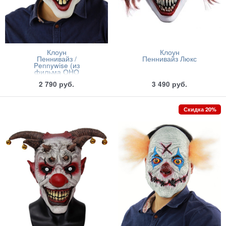
Клоун
Клоун
Пеннивайз /
Пеннивайз Люкс
Pennywise (из
фильма ОНО
2019)
2 790
руб.
3 490
руб.
Скидка 20%