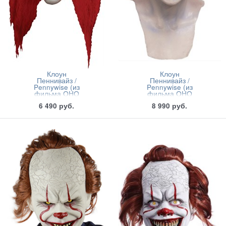
Клоун
Клоун
Пеннивайз /
Пеннивайз /
Pennywise (из
Pennywise (из
фильма ОНО
фильма ОНО
1990)
1990) 2.0
6 490
руб.
8 990
руб.