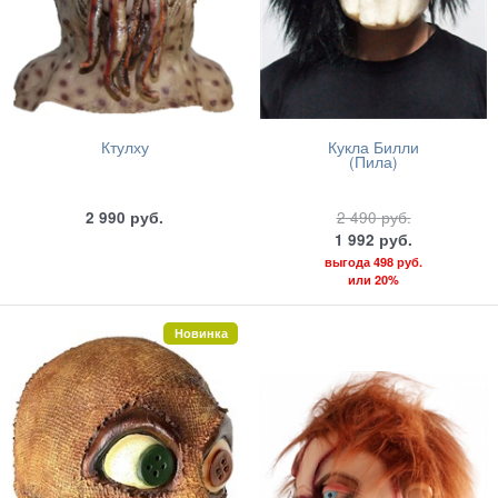
Ктулху
Кукла Билли
(Пила)
2 990
руб.
2 490
руб.
1 992
руб.
выгода
498 руб.
или
20%
Новинка