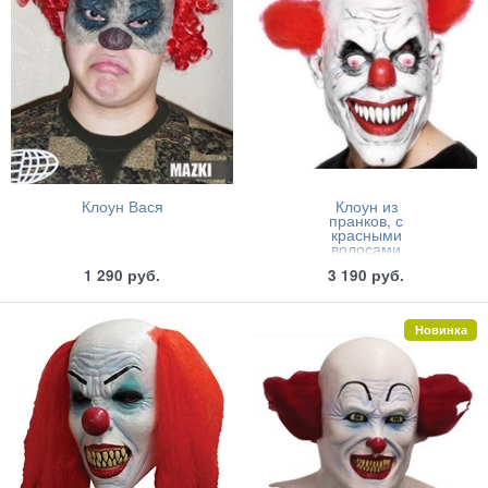
Клоун Вася
Клоун из
пранков, с
красными
волосами
1 290
руб.
3 190
руб.
Новинка