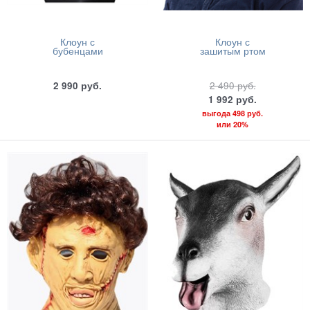
Клоун с
Клоун с
бубенцами
зашитым ртом
2 990
руб.
2 490
руб.
1 992
руб.
выгода
498 руб.
или
20%