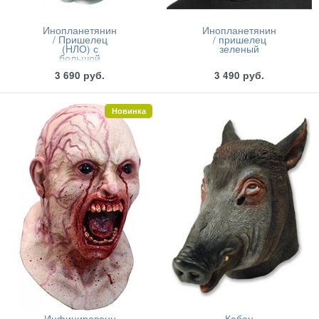
Инопланетянин
Инопланетянин
/ Пришелец
/ пришелец
(НЛО) с
зеленый
большой
головой
3 690
руб.
3 490
руб.
Новинка
Инфицированн
Кабан