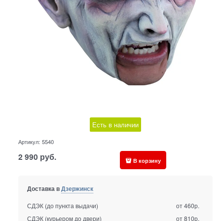
Есть в наличии
Артикул:
5540
2 990
руб.
В корзину
Доставка в
Дзержинск
СДЭК (до пункта выдачи)
от 460р.
СДЭК (курьером до двери)
от 810р.