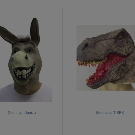
Осел (из Шрека)
Динозавр T-REX