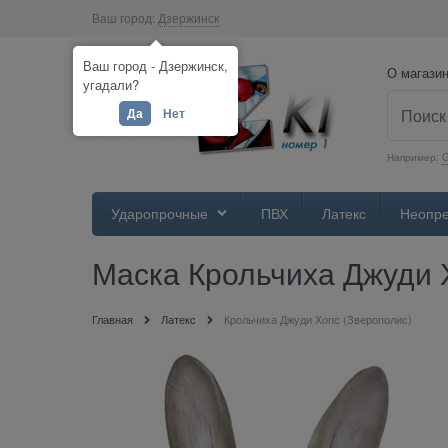
Ваш город:
Дзержинск
Ваш город - Дзержинск,
О магази
угадали?
Да
Нет
Например:
Ударопрочные
ПВХ
Латекс
Неопр
Маска Крольчиха Джуди 
Главная
Латекс
Крольчиха Джуди Хопс (Зверополис)