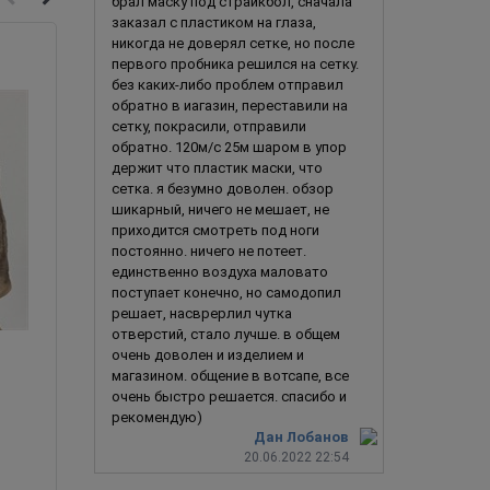
брал маску под страйкбол, сначала
заказал с пластиком на глаза,
никогда не доверял сетке, но после
первого пробника решился на сетку.
без каких-либо проблем отправил
обратно в иагазин, переставили на
сетку, покрасили, отправили
обратно. 120м/с 25м шаром в упор
держит что пластик маски, что
сетка. я безумно доволен. обзор
шикарный, ничего не мешает, не
приходится смотреть под ноги
постоянно. ничего не потеет.
единственно воздуха маловато
поступает конечно, но самодопил
решает, насврерлил чутка
отверстий, стало лучше. в общем
очень доволен и изделием и
магазином. общение в вотсапе, все
очень быстро решается. спасибо и
Козёл / Коза
рекомендую)
Дан Лобанов
20.06.2022 22:54