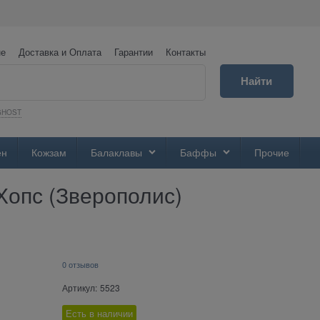
не
Доставка и Оплата
Гарантии
Контакты
Найти
GHOST
ен
Кожзам
Балаклавы
Баффы
Прочие
Хопс (Зверополис)
0 отзывов
Артикул:
5523
Есть в наличии