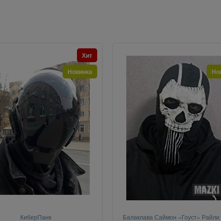
Хит
Новинка
Но
КиберПанк
Балаклава Саймон «Гоуст» Райли 