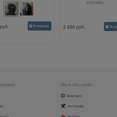
(COD:MW2)
руб.
3 690
руб.
В корзину
В ко
кабинет
Мы в соц. сетях
Вконтакте
ия
Инстаграм
ароль?
YouTube