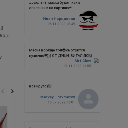
довольны маска будет, как в
описании и на картинке!!
Иван Нарциссов
06.11.2023 18:49
ой
гр.).
.
Маска вообще топ😎смотрится
пушечно!!!))) ОТ ДУШИ, ВИТАЛИЮ🙌
у
Mrt Chev
01.11.2023 19:55
все круто)👹
Matvey Travmatov
18.07.2022 13:01
Скидка 70%