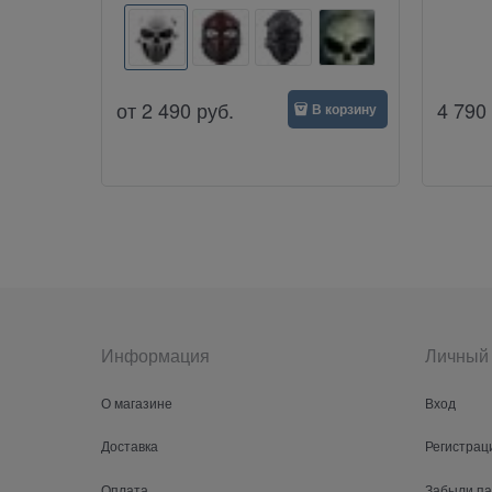
от
2 490
руб.
4 790
В корзину
Информация
Личный 
О магазине
Вход
Доставка
Регистрац
Оплата
Забыли п