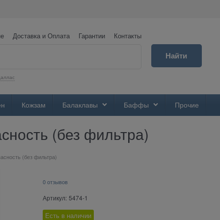
не
Доставка и Оплата
Гарантии
Контакты
Найти
аллас
ен
Кожзам
Балаклавы
Баффы
Прочие
сность (без фильтра)
асность (без фильтра)
0 отзывов
Артикул:
5474-1
Есть в наличии