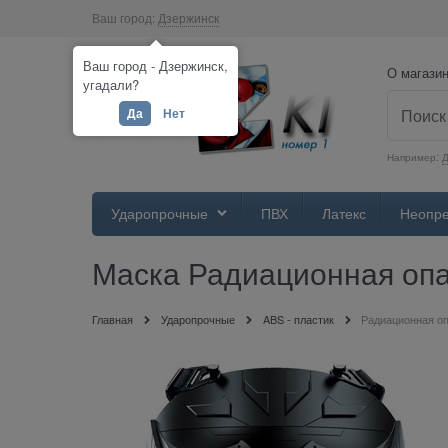
Ваш город:
Дзержинск
Ваш город - Дзержинск,
О магази
угадали?
Да
Нет
Например:
Д
Ударопрочные
ПВХ
Латекс
Неопр
Маска Радиационная опа
Главная
Ударопрочные
ABS - пластик
Радиационная оп