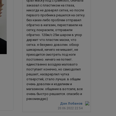
брал маску под страйкбол, сначала
заказал с пластиком на глаза,
никогда не доверял сетке, но после
первого пробника решился на сетку.
без каких-либо проблем отправил
обратно в иагазин, переставили на
сетку, покрасили, отправили
обратно. 120м/с 25м шаром в упор
держит что пластик маски, что
сетка. я безумно доволен. обзор
шикарный, ничего не мешает, не
приходится смотреть под ноги
постоянно. ничего не потеет.
Веселый пират
Балакл
единственно воздуха маловато
поступает конечно, но самодопил
решает, насврерлил чутка
отверстий, стало лучше. в общем
очень доволен и изделием и
490
руб.
790
руб.
магазином. общение в вотсапе, все
147
руб.
474
руб.
В корзину
очень быстро решается. спасибо и
выгода
343 руб.
или
70%
выгода
316 р
рекомендую)
Дан Лобанов
20.06.2022 22:54