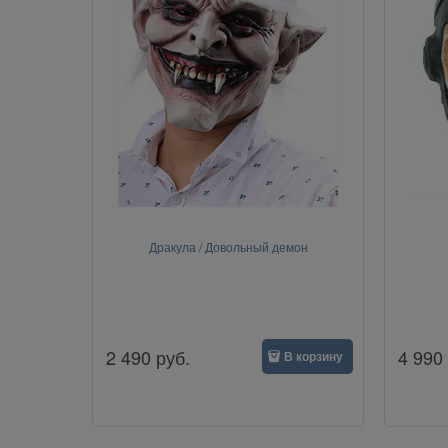
Дракула / Довольный демон
2 490
руб.
4 990
В корзину