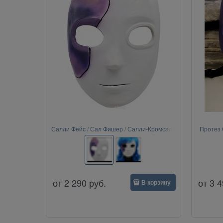
Салли Фейс / Сал Фишер / Салли-Кромсали
Протез 
(Sally Face)
от
2 290
руб.
от
3 4
В корзину