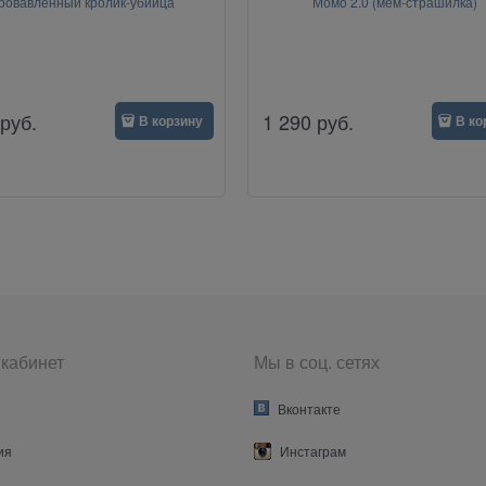
ровавленный кролик-убийца
Момо 2.0 (мем-страшилка)
руб.
1 290
руб.
В корзину
В ко
кабинет
Мы в соц. сетях
Вконтакте
ия
Инстаграм