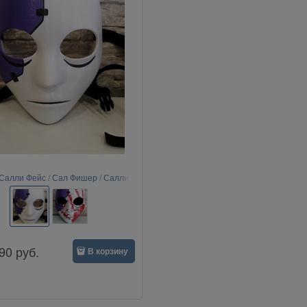
Салли Фейс / Сал Фишер / Салли-
Кромсали (Sally Face)
90
руб.
В корзину