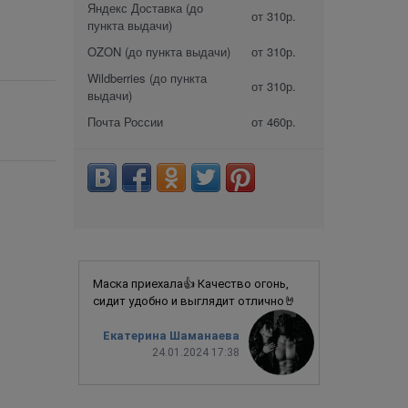
Яндекс Доставка (до
от 310р.
пункта выдачи)
OZON (до пункта выдачи)
от 310р.
Wildberries (до пункта
от 310р.
выдачи)
Почта России
от 460р.
Маска приехала👍 Качество огонь,
сидит удобно и выглядит отлично🤘
Екатерина Шаманаева
24.01.2024 17:38