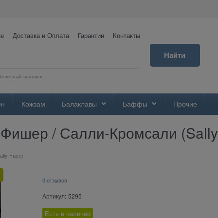
не
Доставка и Оплата
Гарантии
Контакты
Найти
елезный человек
ен
Кожзам
Балаклавы
Баффы
Прочие
Фишер / Салли-Кромсали (Sally
lly Face)
0 отзывов
Артикул:
5295
Есть в наличии