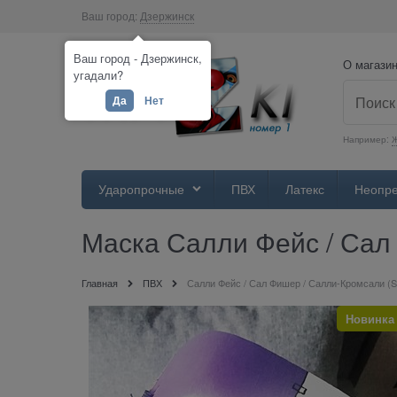
Ваш город:
Дзержинск
Ваш город - Дзержинск,
О магази
угадали?
Да
Нет
Например:
Ж
Ударопрочные
ПВХ
Латекс
Неопр
Маска Салли Фейс / Сал 
Главная
ПВХ
Салли Фейс / Сал Фишер / Салли-Кромсали (Sa
Новинка