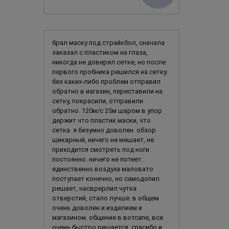
брал маску под страйкбол, сначала
заказал с пластиком на глаза,
никогда не доверял сетке, но после
первого пробника решился на сетку.
без каких-либо проблем отправил
обратно в иагазин, переставили на
сетку, покрасили, отправили
обратно. 120м/с 25м шаром в упор
держит что пластик маски, что
сетка. я безумно доволен. обзор
шикарный, ничего не мешает, не
приходится смотреть под ноги
постоянно. ничего не потеет.
единственно воздуха маловато
поступает конечно, но самодопил
решает, насврерлил чутка
отверстий, стало лучше. в общем
очень доволен и изделием и
магазином. общение в вотсапе, все
очень быстро решается. спасибо и