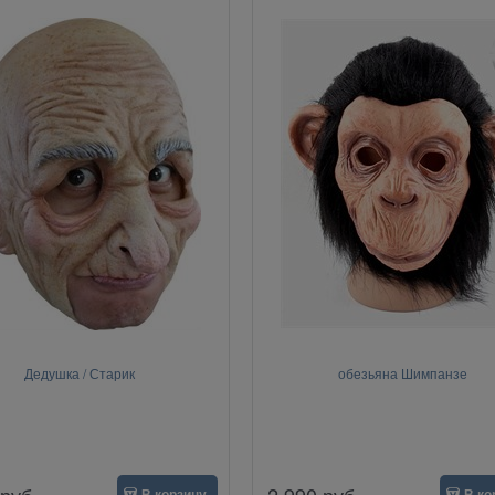
Дедушка / Старик
обезьяна Шимпанзе
руб.
2 990
руб.
В корзину
В ко