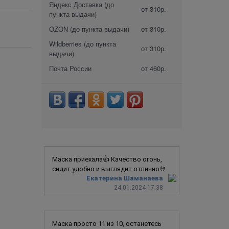
Яндекс Доставка (до
от 310р.
пункта выдачи)
OZON (до пункта выдачи)
от 310р.
Wildberries (до пункта
от 310р.
выдачи)
Почта России
от 460р.
Маска приехала👍 Качество огонь,
сидит удобно и выглядит отлично🤘
Екатерина Шаманаева
24.01.2024 17:38
Маска просто 11 из 10, останетесь