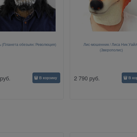
 (Планета обезьян: Революция)
Лис-мошенник / Лиса Ник Уай
(Зверополис)
руб.
2 790
руб.
В корзину
В ко