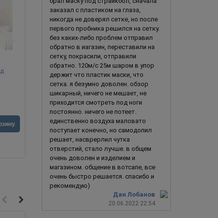
брал маску под страйкбол, сначала
заказал с пластиком на глаза,
никогда не доверял сетке, но после
первого пробника решился на сетку.
без каких-либо проблем отправил
обратно в иагазин, переставили на
сетку, покрасили, отправили
обратно. 120м/с 25м шаром в упор
лд
Динозавр 2.0
держит что пластик маски, что
сетка. я безумно доволен. обзор
шикарный, ничего не мешает, не
приходится смотреть под ноги
постоянно. ничего не потеет.
единственно воздуха маловато
3 990
руб.
2 190
ру
рзину
В корзину
поступает конечно, но самодопил
решает, насврерлил чутка
отверстий, стало лучше. в общем
очень доволен и изделием и
магазином. общение в вотсапе, все
очень быстро решается. спасибо и
рекомендую)
Дан Лобанов
20.06.2022 22:54