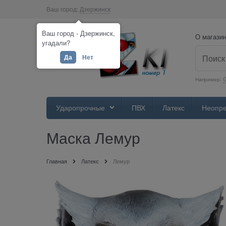
Ваш город:
Дзержинск
Ваш город - Дзержинск,
О магази
угадали?
Да
Нет
Например:
Ударопрочные
ПВХ
Латекс
Неопр
Маска Лемур
Главная
Латекс
Лемур