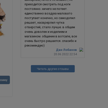
приходится смотреть под ноги
постоянно. ничего не потеет.
единственно воздуха маловато
поступает конечно, но самодопил
решает, насврерлил чутка
отверстий, стало лучше. в общем
очень доволен и изделием и
магазином. общение в вотсапе, все
очень быстро решается. спасибо и
рекомендую)
Дан Лобанов
Немезис (Resident Evil)
20.06.2022 22:54
Читать другие отзывы
от
2 490
руб.
2 990
ру
В корзину
рзину