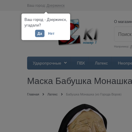
Ваш город:
Дзержинск
Ваш город - Дзержинск,
О магази
угадали?
Да
Нет
Например:
Д
Ударопрочные
ПВХ
Латекс
Неопр
Маска Бабушка Монашка 
Главная
Латекс
Бабушка Монашка (из Города Воров)