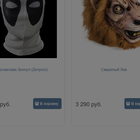
алаклава Зенпул (Zenpool)
Свирепый Лев
руб.
3 290
руб.
В корзину
В ко