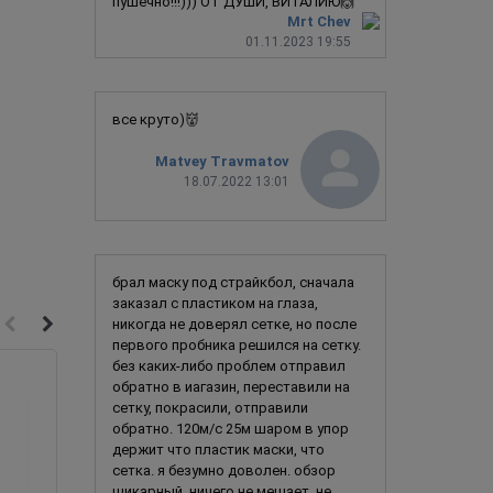
пушечно!!!))) ОТ ДУШИ, ВИТАЛИЮ🙌
Mrt Chev
01.11.2023 19:55
все круто)👹
Matvey Travmatov
18.07.2022 13:01
брал маску под страйкбол, сначала
заказал с пластиком на глаза,
никогда не доверял сетке, но после
первого пробника решился на сетку.
без каких-либо проблем отправил
Новинка
обратно в иагазин, переставили на
сетку, покрасили, отправили
обратно. 120м/с 25м шаром в упор
держит что пластик маски, что
сетка. я безумно доволен. обзор
шикарный, ничего не мешает, не