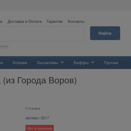
не
Доставка и Оплата
Гарантии
Контакты
Найти
аллас
ен
Кожзам
Балаклавы
Баффы
Прочие
(из Города Воров)
0 отзывов
Артикул:
5217
Нет в наличии