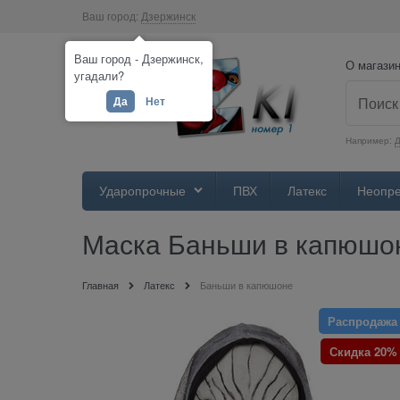
Ваш город:
Дзержинск
Ваш город - Дзержинск,
О магази
угадали?
Да
Нет
Например:
Д
Ударопрочные
ПВХ
Латекс
Неопр
Маска Баньши в капюшо
Главная
Латекс
Баньши в капюшоне
Распродажа
Скидка 20%