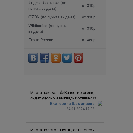
Яндекс Доставка (до
от 310р.
пункта выдачи)
OZON (до пункта выдачи)
от 310р.
Wildberries (до пункта
от 310р.
выдачи)
Почта России
от 460р.
Маска приехала👍 Качество огонь,
сидит удобно и выглядит отлично🤘
Екатерина Шаманаева
24.01.2024 17:38
Маска просто 11 из 10, останетесь