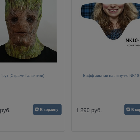
Грут (Стражи Галактики)
Бафф зимний на липучке NK10
руб.
1 290
руб.
В корзину
В ко