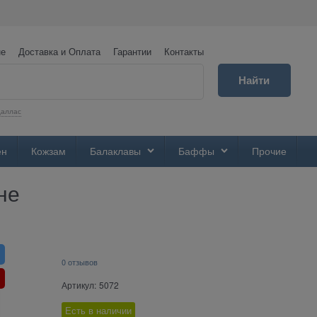
не
Доставка и Оплата
Гарантии
Контакты
Найти
аллас
ен
Кожзам
Балаклавы
Баффы
Прочие
не
0 отзывов
Артикул:
5072
Есть в наличии