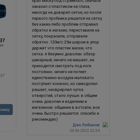
брал маску под страйкбол, сначала
заказал с пластиком на глаза,
никогда не доверял сетке, но после
первого пробника решился на сетку.
без каких-либо проблем отправил
обратно в иагазин, переставили на
сетку, покрасили, отправили
обратно. 120м/с 25м шаром в упор
держит что пластик маски, что
сетка. я безумно доволен. обзор
шикарный, ничего не мешает, не
приходится смотреть под ноги
постоянно. ничего не потеет.
-37
Покойник с открытым ртом
Сумасшедши
единственно воздуха маловато
поступает конечно, но самодопил
решает, насврерлил чутка
отверстий, стало лучше. в общем
очень доволен и изделием и
магазином. общение в вотсапе, все
3 390
руб.
3 290
ру
рзину
В корзину
очень быстро решается. спасибо и
рекомендую)
Дан Лобанов
20.06.2022 22:54