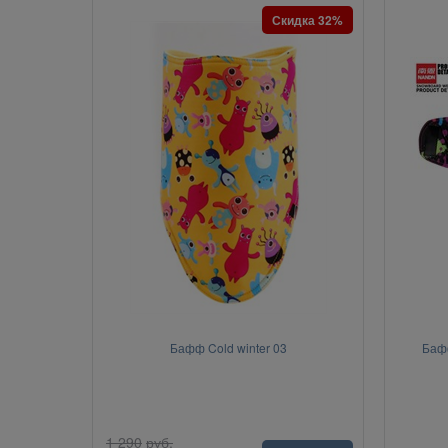
Скидка 32%
Бафф Cold winter 03
Бафф
1 290
руб.