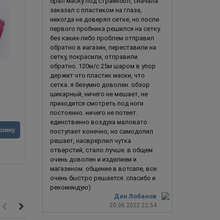
брал маску под страйкбол, сначала
заказал с пластиком на глаза,
никогда не доверял сетке, но после
первого пробника решился на сетку.
без каких-либо проблем отправил
обратно в иагазин, переставили на
сетку, покрасили, отправили
обратно. 120м/с 25м шаром в упор
держит что пластик маски, что
Дракула - Летучая мышь
сетка. я безумно доволен. обзор
шикарный, ничего не мешает, не
приходится смотреть под ноги
постоянно. ничего не потеет.
единственно воздуха маловато
10 990
руб.
4 990
ру
рзину
В корзину
поступает конечно, но самодопил
решает, насврерлил чутка
отверстий, стало лучше. в общем
очень доволен и изделием и
магазином. общение в вотсапе, все
очень быстро решается. спасибо и
рекомендую)
Дан Лобанов
20.06.2022 22:54