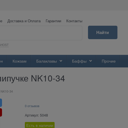
не
Доставка и Оплата
Гарантии
Контакты
Найти
GHOST
ен
Кожзам
Балаклавы
Баффы
Прочие
липучке NK10-34
 NK10-34
0 отзывов
Артикул:
5048
Есть в наличии