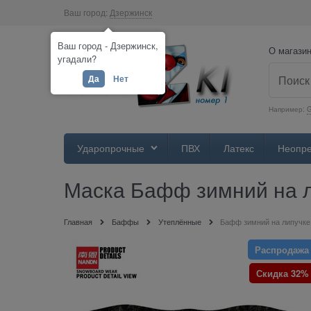
Ваш город:
Дзержинск
Ваш город - Дзержинск,
О магази
угадали?
Да
Нет
Например:
Ударопрочные
ПВХ
Латекс
Неопр
Маска Бафф зимний на 
Главная
Баффы
Утеплённые
Бафф зимний на липучке
Распродажа
Скидка 32%