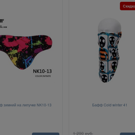
Скидк
 зимний на липучке NK10-13
Бафф Cold winter 41
1 290
руб.