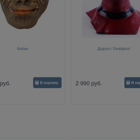
Кабан
Дэдпул / Deadpool
руб.
2 990
руб.
В корзину
В ко