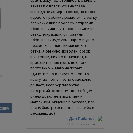
брал маску под страйкбол, сначала
заказал с пластиком на глаза,
никогда не доверял сетке, но после
первого пробника решился на сетку.
без каких-либо проблем отправил
обратно в иагазин, переставили на
сетку, покрасили, отправили
обратно. 120м/с 25м шаром в упор
держит что пластик маски, что
сетка. я безумно доволен. обзор
шикарный, ничего не мешает, не
приходится смотреть под ноги
постоянно. ничего не потеет.
единственно воздуха маловато
on
Козёл / Коза
поступает конечно, но самодопил
решает, насврерлил чутка
отверстий, стало лучше. в общем
очень доволен и изделием и
магазином. общение в вотсапе, все
4 290
руб.
1 690
ру
очень быстро решается. спасибо и
рзину
В корзину
рекомендую)
Дан Лобанов
20.06.2022 22:54