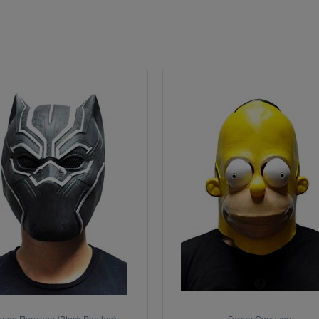
ная Пантера (Black Panther)
Гомер Симпсон