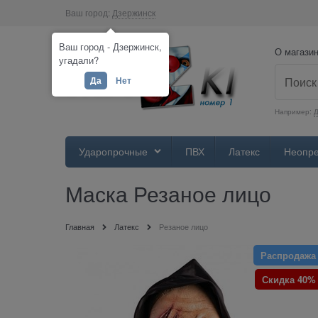
Ваш город:
Дзержинск
Ваш город - Дзержинск,
О магази
угадали?
Да
Нет
Например:
Д
Ударопрочные
ПВХ
Латекс
Неопр
Маска Резаное лицо
Главная
Латекс
Резаное лицо
Распродажа
Скидка 40%