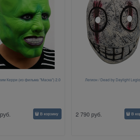
жим Керри (из фильма "Маска") 2.0
Легион / Dead by Daylight Legi
руб.
2 790
руб.
В корзину
В ко