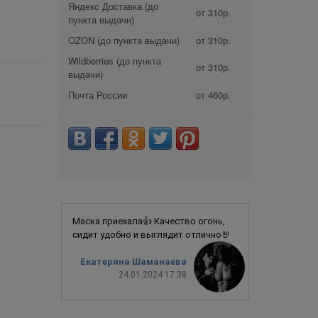
Яндекс Доставка (до
от 310р.
пункта выдачи)
OZON (до пункта выдачи)
от 310р.
Wildberries (до пункта
от 310р.
выдачи)
Почта России
от 460р.
Маска приехала👍 Качество огонь,
сидит удобно и выглядит отлично🤘
Екатерина Шаманаева
24.01.2024 17:38