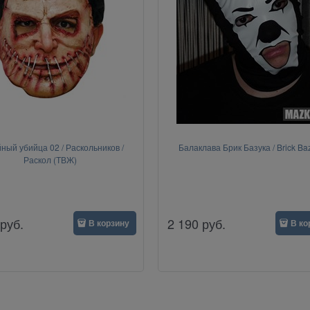
ный убийца 02 / Раскольников /
Балаклава Брик Базука / Brick Ba
Раскол (ТВЖ)
руб.
2 190
руб.
В корзину
В ко