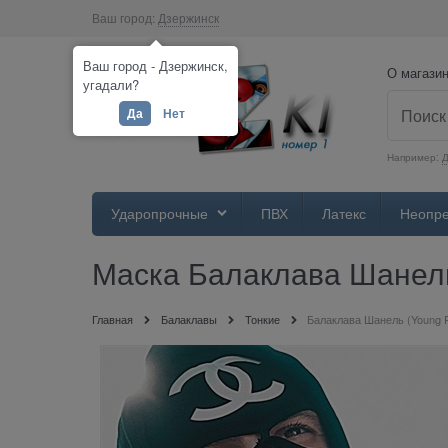
Ваш город:
Дзержинск
Ваш город - Дзержинск,
О магази
угадали?
Да
Нет
Например:
Ударопрочные
ПВХ
Латекс
Неопр
Маска Балаклава Шанель
Главная
Балаклавы
Тонкие
Балаклава Шанель (Young 