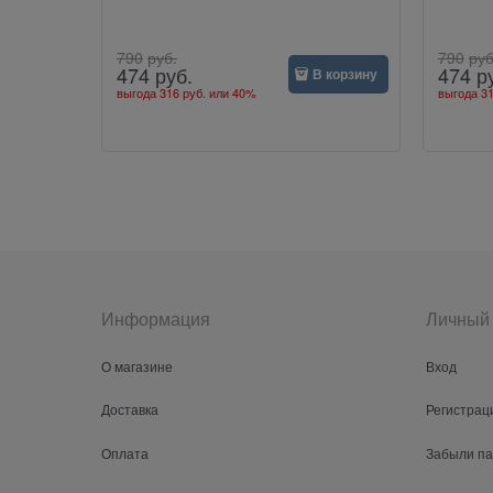
790
руб.
790
руб
474
руб.
474
р
В корзину
выгода
316 руб.
или
40%
выгода
31
Информация
Личный 
О магазине
Вход
Доставка
Регистрац
Оплата
Забыли п