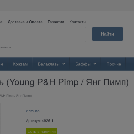
не
Доставка и Оплата
Гарантии
Контакты
Найти
Джейсон
ен
Кожзам
Балаклавы
Баффы
Прочие
 (Young P&H Pimp / Янг Пимп)
P&H Pimp / Янг Пимп)
2 отзыва
Артикул:
4926-1
Есть в наличии