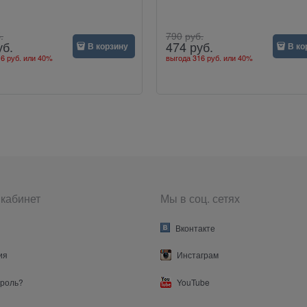
.
790
руб.
уб.
474
руб.
В корзину
В ко
6 руб.
или
40%
выгода
316 руб.
или
40%
кабинет
Мы в соц. сетях
Вконтакте
ия
Инстаграм
ароль?
YouTube