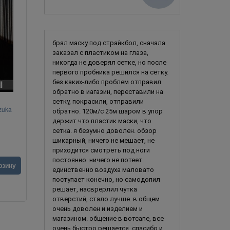
брал маску под страйкбол, сначала
заказал с пластиком на глаза,
никогда не доверял сетке, но после
первого пробника решился на сетку.
без каких-либо проблем отправил
обратно в иагазин, переставили на
сетку, покрасили, отправили
zuka
Шиколай / «Kid of Darkness» / «Slaughter to
Шиколай / «K
обратно. 120м/с 25м шаром в упор
Prevail» 2.0
держит что пластик маски, что
сетка. я безумно доволен. обзор
шикарный, ничего не мешает, не
приходится смотреть под ноги
постоянно. ничего не потеет.
4 990
руб.
2 490
ру
рзину
единственно воздуха маловато
поступает конечно, но самодопил
решает, насврерлил чутка
отверстий, стало лучше. в общем
очень доволен и изделием и
магазином. общение в вотсапе, все
очень быстро решается. спасибо и