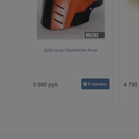
Дефстроук / Deathstroke Arrow
3 990
руб.
4 790
В корзину