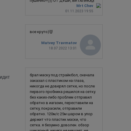
пушечно!!!))) ОТ ДУШИ, ВИТАЛИЮ🙌
Mrt Chev
01.11.2023 19:55
все круто)👹
Matvey Travmatov
18.07.2022 13:01
брал маску под страйкбол, сначала
сидит
заказал с пластиком на глаза,
никогда не доверял сетке, но после
первого пробника решился на сетку.
без каких-либо проблем отправил
обратно в иагазин, переставили на
сетку, покрасили, отправили
обратно. 120м/с 25м шаром в упор
держит что пластик маски, что
сетка. я безумно доволен. обзор
шикарный, ничего не мешает, не