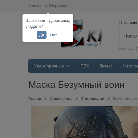
Ваш город:
Дзержинск
Ваш город - Дзержинск,
О магази
угадали?
Да
Нет
Например:
П
Ударопрочные
ПВХ
Латекс
Неопр
Маска Безумный воин
Главная
Ударопрочные
Стеклопластик
Безумный воин