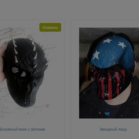
Новинка
Безумный воин с Шипами
Звездный лорд