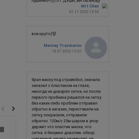
пушечно!!!))) ОТ ДУШИ, ВИТАЛИЮ🙌
Mrt Chev
01.11.2023 19:55
все круто)👹
Matvey Travmatov
18.07.2022 13:01
брал маску под страйкбол, сначала
заказал с пластиком на глаза,
никогда не доверял сетке, но после
первого пробника решился на сетку.
без каких-либо проблем отправил
обратно в иагазин, переставили на
сетку, покрасили, отправили
обратно. 120м/с 25м шаром в упор
держит что пластик маски, что
сетка. я безумно доволен. обзор
шикарный, ничего не мешает, не