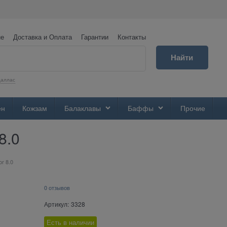
не
Доставка и Оплата
Гарантии
Контакты
Найти
аллас
ен
Кожзам
Балаклавы
Баффы
Прочие
8.0
or 8.0
0 отзывов
Артикул:
3328
Есть в наличии