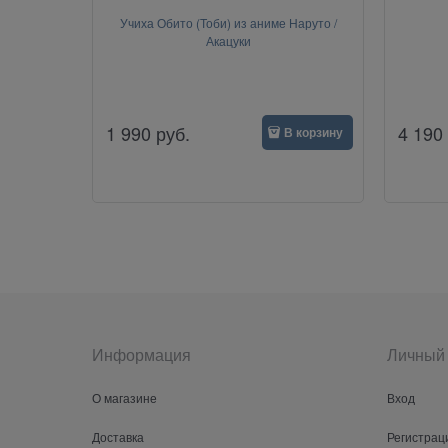
Учиха Обито (Тоби) из аниме Наруто /
Акацуки
1 990
руб.
4 190
В корзину
Информация
Личный 
О магазине
Вход
Доставка
Регистрац