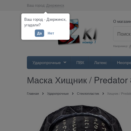
Ваш город:
Дзержинск
Ваш город - Дзержинск,
О магази
угадали?
Да
Нет
Например:
Д
Ударопрочные
ПВХ
Латекс
Неопр
Маска Хищник / Predator 
Главная
Ударопрочные
Стеклопластик
Хищник / Predat