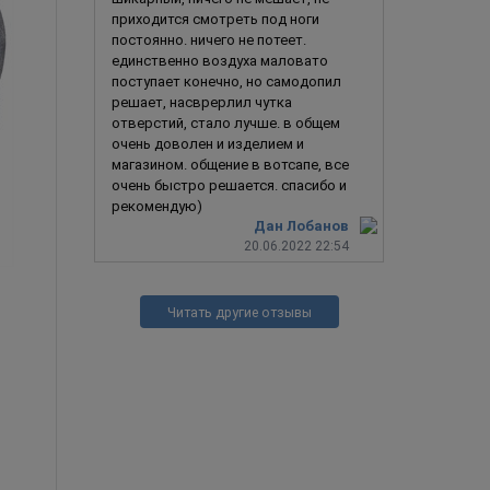
приходится смотреть под ноги
постоянно. ничего не потеет.
единственно воздуха маловато
поступает конечно, но самодопил
решает, насврерлил чутка
отверстий, стало лучше. в общем
очень доволен и изделием и
магазином. общение в вотсапе, все
очень быстро решается. спасибо и
рекомендую)
Дан Лобанов
20.06.2022 22:54
Хищник / Predator 6.0
Читать другие отзывы
3 790
ру
4 990
руб.