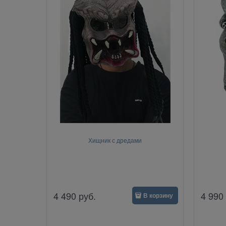
Хищник с дредами
4 490
руб.
4 990
В корзину