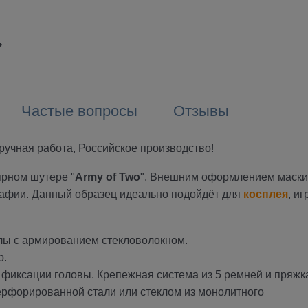
Частые вопросы
Отзывы
учная работа, Российское производство!
рном шутере "
Army of Two
". Внешним оформлением маски
рафии. Данный образец идеально подойдёт для
косплея
, иг
ы с армированием стекловолокном.
р.
фиксации головы. Крепежная система из 5 ремней и пряжк
ерфорированной стали или стеклом из монолитного