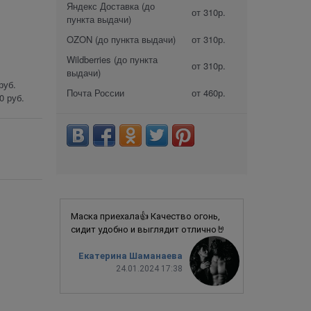
Яндекс Доставка (до
от 310р.
пункта выдачи)
OZON (до пункта выдачи)
от 310р.
Wildberries (до пункта
от 310р.
выдачи)
руб.
Почта России
от 460р.
0 руб.
Маска приехала👍 Качество огонь,
сидит удобно и выглядит отлично🤘
Екатерина Шаманаева
24.01.2024 17:38