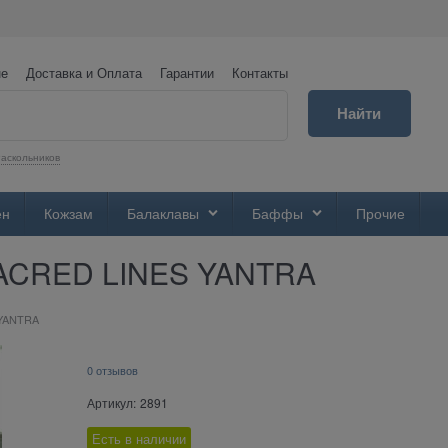
не
Доставка и Оплата
Гарантии
Контакты
Найти
аскольников
ен
Кожзам
Балаклавы
Баффы
Прочие
SACRED LINES YANTRA
 YANTRA
0 отзывов
Артикул:
2891
Есть в наличии