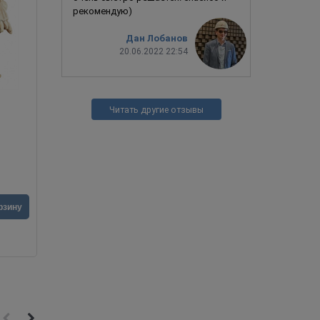
рекомендую)
Дан Лобанов
20.06.2022 22:54
Читать другие отзывы
Череп / Skull (PAYDAY 2)
4 990
руб.
2 990
ру
рзину