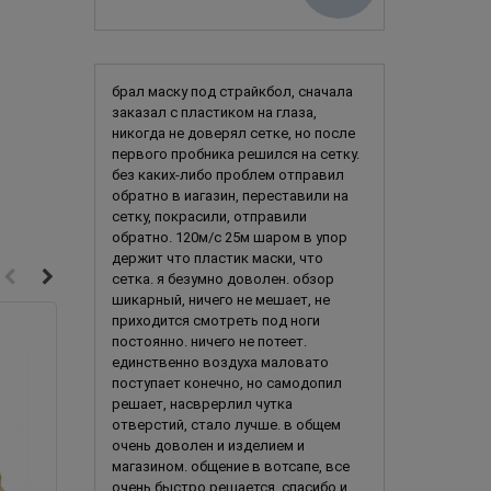
брал маску под страйкбол, сначала
заказал с пластиком на глаза,
никогда не доверял сетке, но после
первого пробника решился на сетку.
без каких-либо проблем отправил
обратно в иагазин, переставили на
сетку, покрасили, отправили
обратно. 120м/с 25м шаром в упор
держит что пластик маски, что
сетка. я безумно доволен. обзор
шикарный, ничего не мешает, не
приходится смотреть под ноги
постоянно. ничего не потеет.
единственно воздуха маловато
поступает конечно, но самодопил
решает, насврерлил чутка
отверстий, стало лучше. в общем
очень доволен и изделием и
магазином. общение в вотсапе, все
очень быстро решается. спасибо и