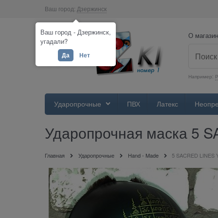
Ваш город:
Дзержинск
Ваш город - Дзержинск,
О магази
угадали?
Да
Нет
Например:
Р
Ударопрочные
ПВХ
Латекс
Неопр
Ударопрочная маска 5 
Главная
Ударопрочные
Hand - Made
5 SACRED LINES