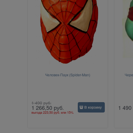
Человек-Паук (Spider-Man)
Чере
1 490
руб.
1 490
1 266,50
руб.
В корзину
выгода
223,50 руб.
или
15%