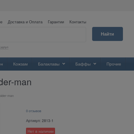
не
Доставка и Оплата
Гарантии
Контакты
Найти
эдпул
ен
Кожзам
Балаклавы
Баффы
Прочие
ider-man
pider-man
0 отзывов
Артикул:
2813-1
Нет в наличии