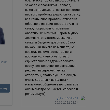
брал маску под страйкбол, сначала
заказал с пластиком на глаза,
никогда не доверял сетке, но после
первого пробника решился на сетку.
без каких-либо проблем отправил
обратно в иагазин, переставили на
сетку, покрасили, отправили
обратно. 120м/с 25м шаром в упор
держит что пластик маски, что
сетка. я безумно доволен. обзор
шикарный, ничего не мешает, не
приходится смотреть под ноги
постоянно. ничего не потеет.
единственно воздуха маловато
Spider-
Человек Паук (Spider Man) 2.0
Чел
поступает конечно, но самодопил
решает, насврерлил чутка
отверстий, стало лучше. в общем
очень доволен и изделием и
магазином. общение в вотсапе, все
1 990
руб.
4 990
ру
рзину
В корзину
очень быстро решается. спасибо и
рекомендую)
Дан Лобанов
20.06.2022 22:54