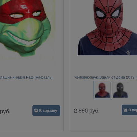
пашка-ниндзя Раф (Рафаэль)
Человек-паук: Вдали от дома 2019 (
Man)
2 990
руб.
руб.
В ко
В корзину