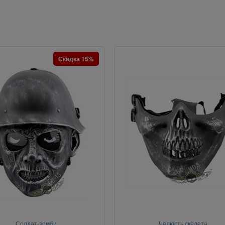
Скидка 15%
Солдат-зомби
Челюсть скелета