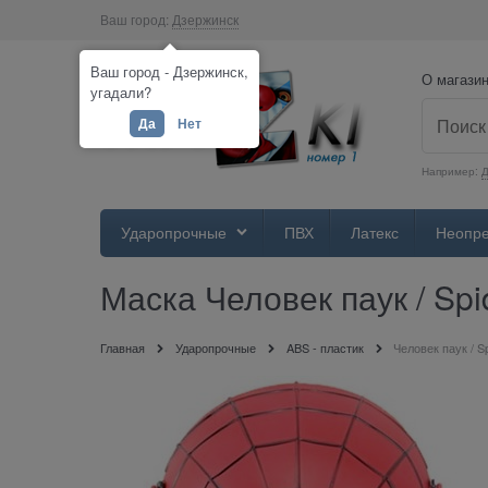
Ваш город:
Дзержинск
Ваш город - Дзержинск,
О магази
угадали?
Да
Нет
Например:
Д
Ударопрочные
ПВХ
Латекс
Неопр
Маска Человек паук / Sp
Главная
Ударопрочные
ABS - пластик
Человек паук / S