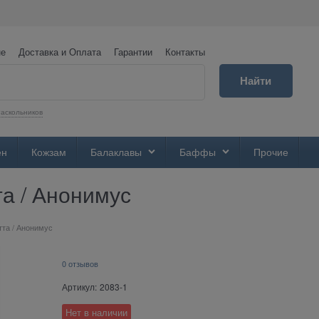
не
Доставка и Оплата
Гарантии
Контакты
Найти
аскольников
ен
Кожзам
Балаклавы
Баффы
Прочие
та / Анонимус
тта / Анонимус
0 отзывов
Артикул:
2083-1
Нет в наличии