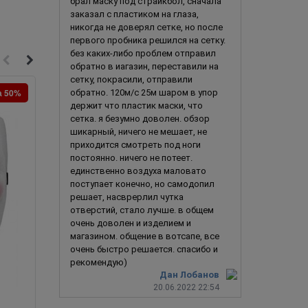
брал маску под страйкбол, сначала
заказал с пластиком на глаза,
никогда не доверял сетке, но после
первого пробника решился на сетку.
без каких-либо проблем отправил
обратно в иагазин, переставили на
сетку, покрасили, отправили
а 50%
обратно. 120м/с 25м шаром в упор
держит что пластик маски, что
сетка. я безумно доволен. обзор
шикарный, ничего не мешает, не
приходится смотреть под ноги
постоянно. ничего не потеет.
единственно воздуха маловато
поступает конечно, но самодопил
решает, насврерлил чутка
отверстий, стало лучше. в общем
очень доволен и изделием и
магазином. общение в вотсапе, все
очень быстро решается. спасибо и
рекомендую)
Дан Лобанов
20.06.2022 22:54