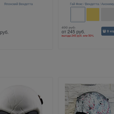
Японский Вендетта
Гай Фокс / Вендетта / Анониму
490
руб.
от
245
руб.
руб.
В ко
выгода
245 руб.
или
50%