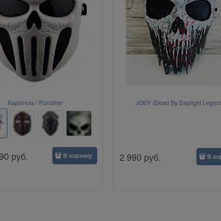
Каратель / Punisher
JOEY (Dead By Daylight Legion
90
руб.
2 990
руб.
В корзину
В ко