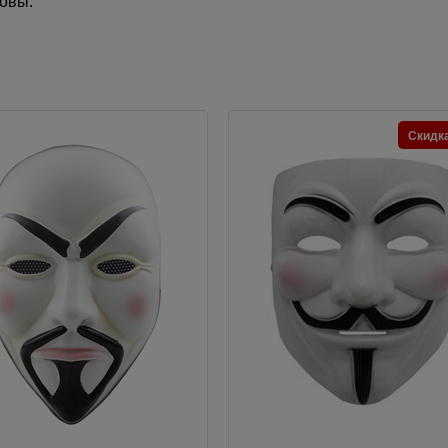
овы.
Скидк