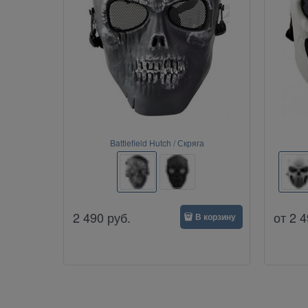
Battlefield Hutch / Скряга
2 490
руб.
от
2 4
В корзину