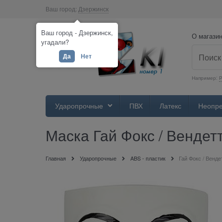
Ваш город:
Дзержинск
Ваш город - Дзержинск,
О магази
угадали?
Да
Нет
Например:
Р
Ударопрочные
ПВХ
Латекс
Неопр
Маска Гай Фокс / Вендет
Главная
Ударопрочные
ABS - пластик
Гай Фокс / Венде