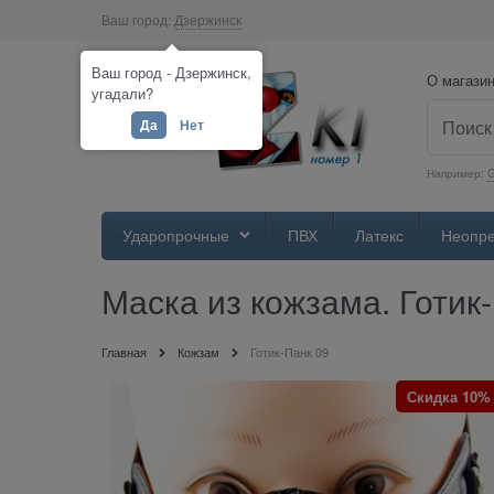
Ваш город:
Дзержинск
Ваш город - Дзержинск,
О магази
угадали?
Да
Нет
Например:
Ударопрочные
ПВХ
Латекс
Неопр
Маска из кожзама. Готик
Главная
Кожзам
Готик-Панк 09
Скидка 10%