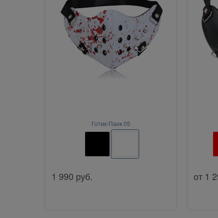
Готик-Панк 05
1 990
руб.
от
1 2