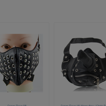
Готик-Панк 08
Готик-Панк 18 (Крис Фен / Chris F