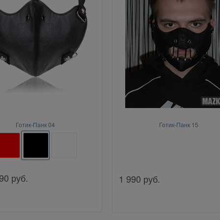
Готик-Панк 04
Готик-Панк 15
90
руб.
1 990
руб.