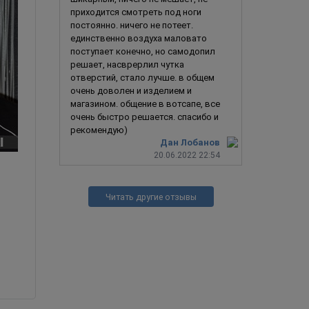
приходится смотреть под ноги
постоянно. ничего не потеет.
единственно воздуха маловато
поступает конечно, но самодопил
решает, насврерлил чутка
отверстий, стало лучше. в общем
очень доволен и изделием и
магазином. общение в вотсапе, все
очень быстро решается. спасибо и
рекомендую)
Дан Лобанов
20.06.2022 22:54
Готик-Панк 18 (Крис Фен / Chris Fehn /
Слипкнот / Slipknot)
Читать другие отзывы
1 290
ру
2 190
руб.