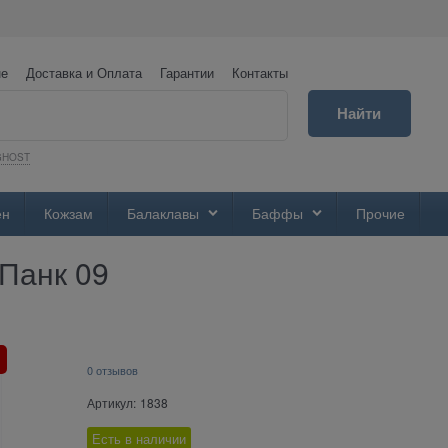
не
Доставка и Оплата
Гарантии
Контакты
Найти
GHOST
ен
Кожзам
Балаклавы
Баффы
Прочие
-Панк 09
0 отзывов
Артикул:
1838
Есть в наличии