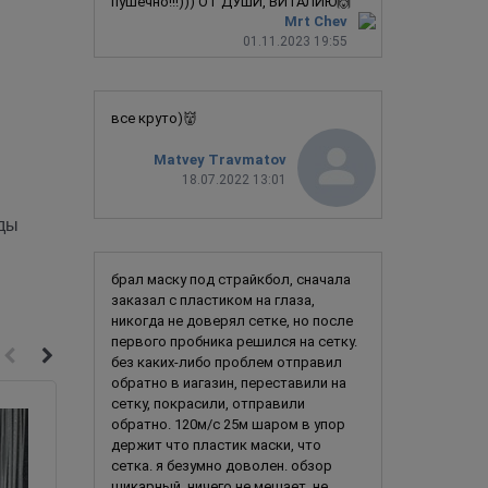
пушечно!!!))) ОТ ДУШИ, ВИТАЛИЮ🙌
Mrt Chev
01.11.2023 19:55
все круто)👹
Matvey Travmatov
18.07.2022 13:01
яды
брал маску под страйкбол, сначала
заказал с пластиком на глаза,
никогда не доверял сетке, но после
первого пробника решился на сетку.
без каких-либо проблем отправил
обратно в иагазин, переставили на
сетку, покрасили, отправили
обратно. 120м/с 25м шаром в упор
держит что пластик маски, что
сетка. я безумно доволен. обзор
шикарный, ничего не мешает, не