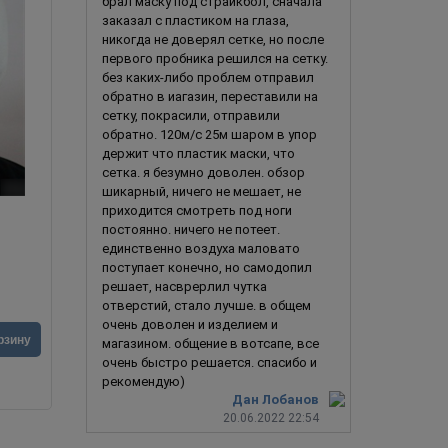
брал маску под страйкбол, сначала
заказал с пластиком на глаза,
никогда не доверял сетке, но после
первого пробника решился на сетку.
без каких-либо проблем отправил
обратно в иагазин, переставили на
сетку, покрасили, отправили
обратно. 120м/с 25м шаром в упор
держит что пластик маски, что
сетка. я безумно доволен. обзор
шикарный, ничего не мешает, не
приходится смотреть под ноги
Гай Фокс / Вендетта / Анонимус
Чер
постоянно. ничего не потеет.
единственно воздуха маловато
поступает конечно, но самодопил
решает, насврерлил чутка
отверстий, стало лучше. в общем
очень доволен и изделием и
2 690
руб.
4 990
ру
рзину
магазином. общение в вотсапе, все
очень быстро решается. спасибо и
рекомендую)
Дан Лобанов
20.06.2022 22:54