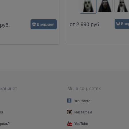
от
2 990
руб.
руб.
В ко
В корзину
кабинет
Мы в соц. сетях
Вконтакте
ия
Инстаграм
ароль?
YouTube