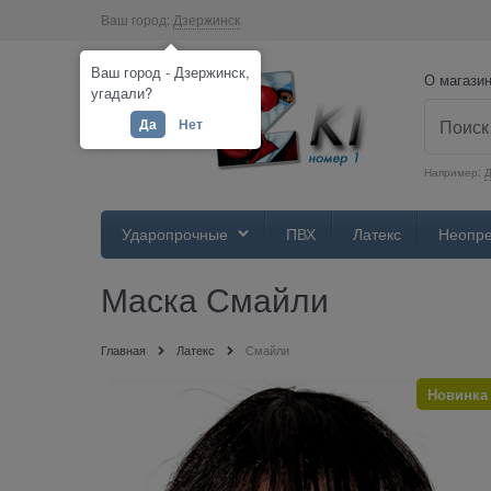
Ваш город:
Дзержинск
Ваш город - Дзержинск,
О магази
угадали?
Да
Нет
Например:
Д
Ударопрочные
ПВХ
Латекс
Неопр
Маска Смайли
Главная
Латекс
Смайли
Новинка