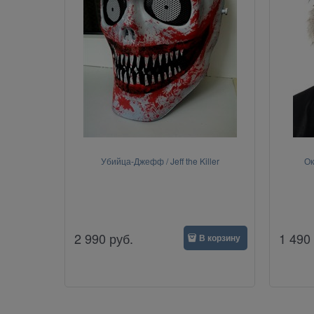
Убийца-Джефф / Jeff the Killer
Ок
2 990
руб.
1 490
В корзину