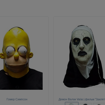
Гомер Симпсон
Демон Валак Valac (фильм "Заклят
"Проклятие монахини")