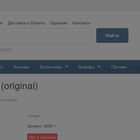
не
Доставка и Оплата
Гарантии
Контакты
Найти
Джейсон
ен
Кожзам
Балаклавы
Баффы
Прочие
original)
l (original)
1 отзыв
Артикул:
4596-1
Нет в наличии