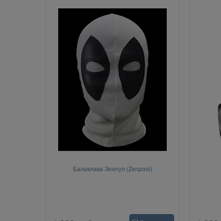
Балаклава Зенпул (Zenpool)