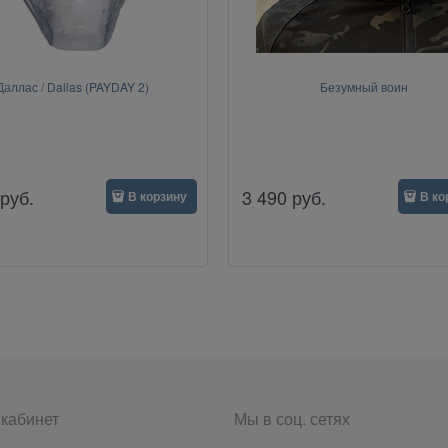
Даллас / Dallas (PAYDAY 2)
Безумный воин
руб.
3 490
руб.
В корзину
В ко
кабинет
Мы в соц. сетях