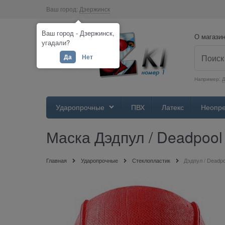
Ваш город:
Дзержинск
Ваш город - Дзержинск,
О магази
угадали?
Да
Нет
Например:
Ударопрочные
ПВХ
Латекс
Неопр
Маска Дэдпул / Deadpool (
Главная
Ударопрочные
Стеклопластик
Дэдпул / Deadpoo