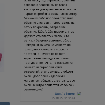
брал маску под страйкбол, сначала
заказал с пластиком на глаза,
никогда не доверял сетке, но после
первого пробника решился на сетку.
без каких-либо проблем отправил
обратно в иагазин, переставили на
сетку, покрасили, отправили
обратно. 120м/с 25м шаром в упор
держит что пластик маски, что
сетка. я безумно доволен. обзор
шикарный, ничего не мешает, не
приходится смотреть под ноги
постоянно. ничего не потеет.
единственно воздуха маловато
поступает конечно, но самодопил
решает, насврерлил чутка
отверстий, стало лучше. в общем
очень доволен и изделием и
Дэдпул / Deadpool
магазином. общение в вотсапе, все
очень быстро решается. спасибо и
рекомендую)
Дан Лобанов
20.06.2022 22:54