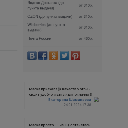
Яндекс Доставка (до
от 310р.
пункта выдачи)
OZON (до пункта выдачи)
от 310р.
Wildberries (до пункта
от 310р.
выдачи)
Почта России
от 460р.
Маска приехала👍 Качество огонь,
сидит удобно и выглядит отлично🤘
Екатерина Шаманаева
24.01.2024 17:38
Маска просто 11 из 10, останетесь