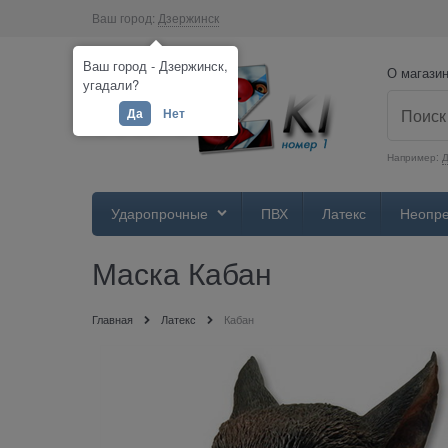
Ваш город:
Дзержинск
Ваш город - Дзержинск,
О магази
угадали?
Да
Нет
Например:
Д
Ударопрочные
ПВХ
Латекс
Неопр
Маска Кабан
Главная
Латекс
Кабан