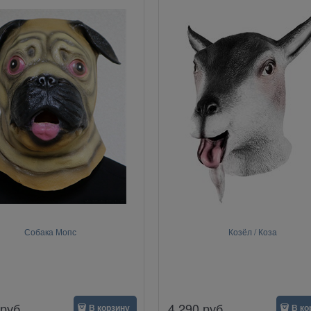
Собака Мопс
Козёл / Коза
руб.
4 290
руб.
В корзину
В ко