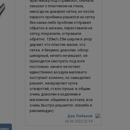
брал маску под страйкбол, сначала
Новинка
заказал с пластиком на глаза,
никогда не доверял сетке, но после
первого пробника решился на сетку.
без каких-либо проблем отправил
обратно в иагазин, переставили на
сетку, покрасили, отправили
обратно. 120м/с 25м шаром в упор
держит что пластик маски, что
сетка. я безумно доволен. обзор
шикарный, ничего не мешает, не
приходится смотреть под ноги
постоянно. ничего не потеет.
единственно воздуха маловато
поступает конечно, но самодопил
решает, насврерлил чутка
отверстий, стало лучше. в общем
очень доволен и изделием и
Горилла / Обезьяна (в ассортименте)
магазином. общение в вотсапе, все
очень быстро решается. спасибо и
рекомендую)
Дан Лобанов
20.06.2022 22:54
1 690
руб.
2 690
ру
В корзину
рзину